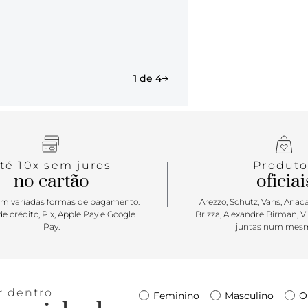
1 de 4
té 10x sem juros
Produto
no cartão
oficiai
m variadas formas de pagamento:
Arezzo, Schutz, Vans, Anacap
e crédito, Pix, Apple Pay e Google
Brizza, Alexandre Birman, V
Pay.
juntas num mesm
r dentro
Feminino
Masculino
O