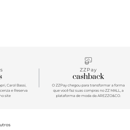
s
ZZPay
s
cashback
ri, Carol Bassi,
O ZZPay chegou para transformar a forma
icenza e Reserva
que você faz suas compras no ZZ MALL, a
o site
plataforma de moda da AREZZO&CO.
utros