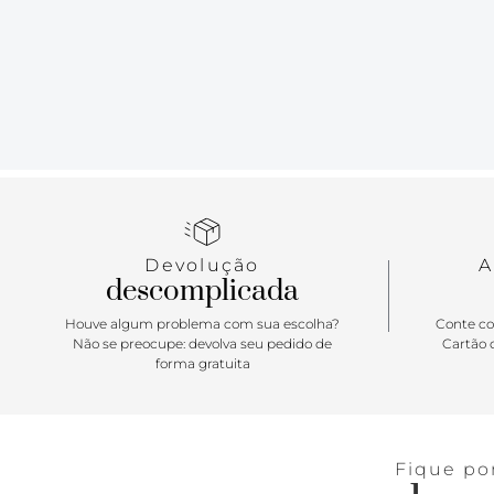
Devolução
A
descomplicada
Houve algum problema com sua escolha?
Conte co
Não se preocupe: devolva seu pedido de
Cartão d
forma gratuita
Fique po