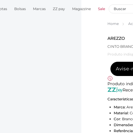
otas
Bolsas
Marcas
ZZ pay
Magazzine
Sale
Home
Ac
AREZZO
CINTO BRANC
Produto indis
Avise
Produto ind
Rece
Característica
Marca:
Are
Material
:
C
Cor
:
Branc
Dimensões
Referência