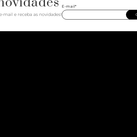
novidades
E-mail*
e-mail e receba as novidades!