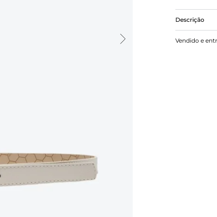
Descrição
Cinto branc
Vendido e ent
interno com
revestida na
Arezzo. Para