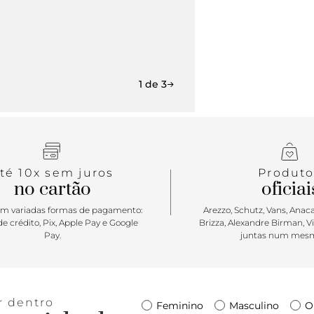
1 de 3
té 10x sem juros
Produto
no cartão
oficiai
m variadas formas de pagamento:
Arezzo, Schutz, Vans, Anacap
e crédito, Pix, Apple Pay e Google
Brizza, Alexandre Birman, V
Pay.
juntas num mesm
r dentro
Feminino
Masculino
O