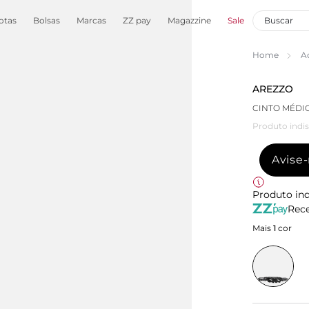
otas
Bolsas
Marcas
ZZ pay
Magazzine
Sale
Home
A
AREZZO
CINTO MÉDI
Produto indis
Avise
Produto ind
Rece
Mais
1
cor