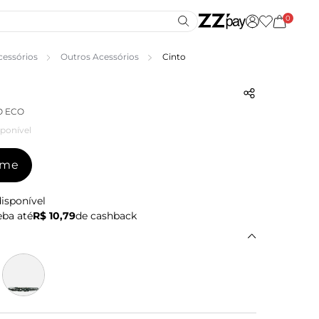
0
cessórios
Outros Acessórios
Cinto
O ECO
ponível
-me
isponível
ba até
R$ 10,79
de cashback