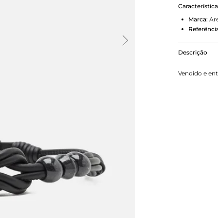
Característic
Marca:
Ar
Referência
Descrição
Cinto Médi
Vendido e en