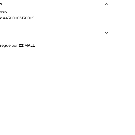
as
ezzo
:
A4300003130005
o Eco
tregue por
ZZ MALL