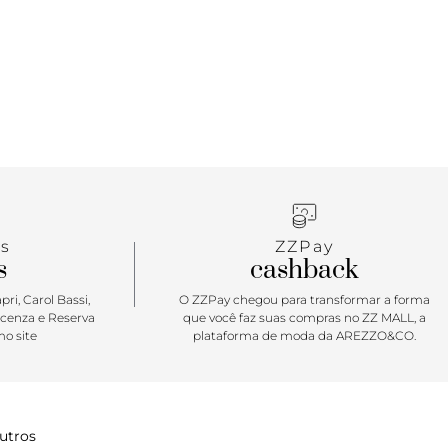
s
ZZPay
s
cashback
ri, Carol Bassi,
O ZZPay chegou para transformar a forma
icenza e Reserva
que você faz suas compras no ZZ MALL, a
o site
plataforma de moda da AREZZO&CO.
utros