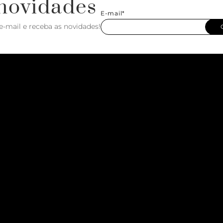
novidades
E-mail*
e-mail e receba as novidades!