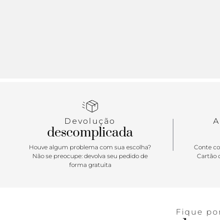
Devolução
A
descomplicada
Houve algum problema com sua escolha?
Conte co
Não se preocupe: devolva seu pedido de
Cartão d
forma gratuita
Fique po