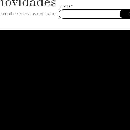
novidades
E-mail*
e-mail e receba as novidades!