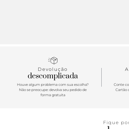
Devolução
A
descomplicada
Houve algum problema com sua escolha?
Conte co
Não se preocupe: devolva seu pedido de
Cartão d
forma gratuita
Fique po