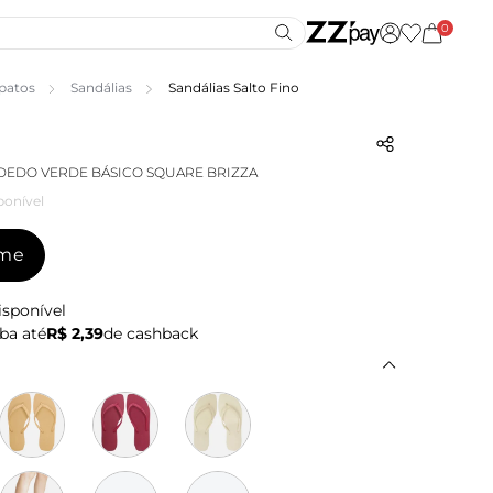
0
patos
Sandálias
Sandálias Salto Fino
DEDO VERDE BÁSICO SQUARE BRIZZA
ponível
-me
isponível
ba até
R$ 2,39
de cashback