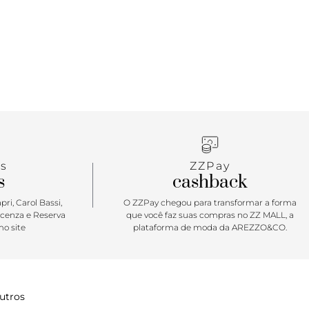
s
ZZPay
s
cashback
ri, Carol Bassi,
O ZZPay chegou para transformar a forma
icenza e Reserva
que você faz suas compras no ZZ MALL, a
o site
plataforma de moda da AREZZO&CO.
utros