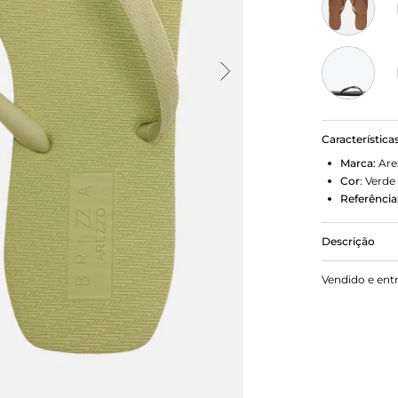
Característica
Marca:
Are
Cor
:
Verde
Referência
Descrição
Chinelo de d
Vendido e ent
borracha e p
finas injeta
marca em um
pé.