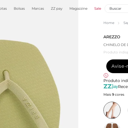
otas
Bolsas
Marcas
ZZ pay
Magazzine
Sale
Home
Sa
AREZZO
CHINELO DE 
Produto indis
Avise
Produto ind
Rece
Mais
9
cores