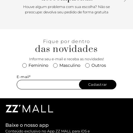
Houve algum problema com sua escolha? Não se
preocupe: devolva seu pedido de forma gratuita
Fique por dentro
das novidades
Informe seu e-mail e receba as novidades!
Feminino
Masculino
Outros
E-mail*
Cadastrar
Baixe o nosso app
Conteúdo exclusivo no App ZZ MALL para iOS e