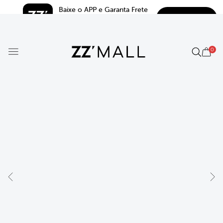
Baixe o APP e Garanta Frete 
BAIXAR
Grátis*
5.0
0