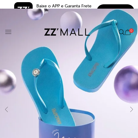
Baixe o APP e Garanta Frete 
BAIXAR
Grátis*
5.0
0