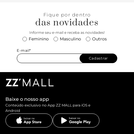
direito em 2022!
Fique por dentro
das novidades
Informe seu e-mail e receba as novidades!
Feminino
Masculino
Outros
E-mail*
Cadastrar
Baixe o nosso app
Conteúdo exclusivo no App ZZ MALL para iOS e
Android