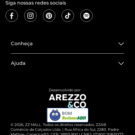
Siga nossas redes sociais
Conheça
Sobre ZZ MALL
Ajuda
Termos de Uso
Central de Atendimento
Políticas de Privacidade
Entrega
ZZ Influ
Desenvolvido por
Devolução do Produto
ZZ MALL é confiável
Compre pelo WhatsApp
ZZPay
BOM
Cartão Presente
©
2026
, ZZ MALL. Todos os direitos reservados.
ZZAB
Comércio de Calçados Ltda. | Rua África do Sul, 2280. Padre
Mathias, Cariacica/ES. CEP: 29157-900 | CNPJ: 07.900.208/0077-