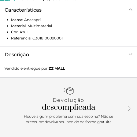
Características
Marca:
Anacapri
Material
:
Multimaterial
Cor
:
Azul
Referência:
C3018100090001
Descrição
Chinelos de dedo em borracha, na cor azul com aplicação
Vendido e entregue por
ZZ MALL
de charm com o símbolo do olho grego em uma das tiras.
Deixa dedos, laterais e calcanhar à mostra.
Porque Apostar
Devolução
Os chinelos da coleção WISHES são por si só itens de
descomplicada
desejo para 2022! A coleção da ANACAPRI quer te conectar
com seus desejos, e trouxe os chinelos monocromáticos
Houve algum problema com sua escolha? Não se
adornados de charms, que são amuletos entre os quais
preocupe: devolva seu pedido de forma gratuita
você pode escolher: para 2022 você deseja mais sorte?
Prosperidade? Amor? Proteção? Aposte e entre com o pé