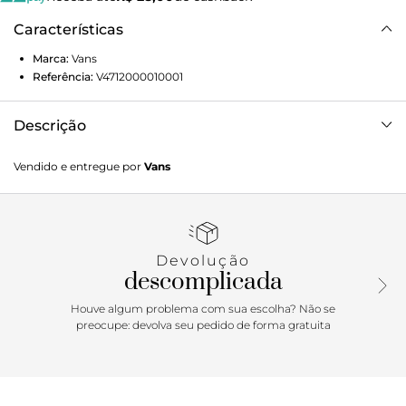
Características
Marca:
Vans
Referência:
V4712000010001
Descrição
Por 100 anos, a paixão da Disney tem sido contar histórias.
Vendido e entregue por
Vans
De uma geração para outra, as histórias da Disney inspiram
criadores, influenciam a cultura pop e continuam criando
laços entre as pessoas. Este ano, a Vans tem o orgulho de
celebrar um século de histórias com os personagens
inesquecíveis da Disney que conquistaram os corações do
Devolução
público em todo o mundo, com uma coleção feita
descomplicada
especialmente para toda a família. Entrando no mundo da
Disney com a essência “Off The Wall”, o Casaco 100 Club
Houve algum problema com sua escolha? Não se
Disney Oatmeal homenageia os personagens mais antigos
preocupe: devolva seu pedido de forma gratuita
e amados da Disney, estampados em um design de
silhueta exclusivo por toda a peça. O cardigã carrega uma
inspiração vintage com um toque retrô, que poderia ter
sido usado pelo próprio Walt. Com as silhuetas divertidas