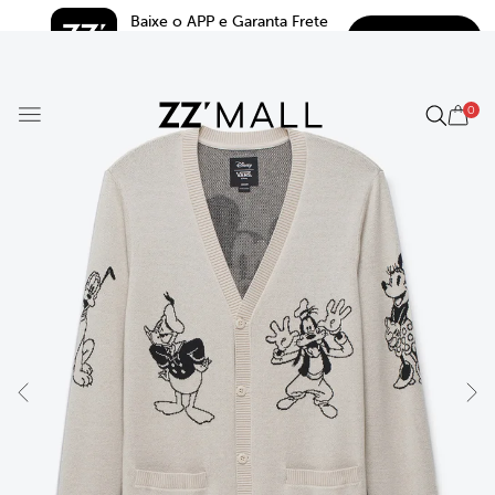
Baixe o APP e Garanta Frete 
BAIXAR
Grátis*
5.0
0