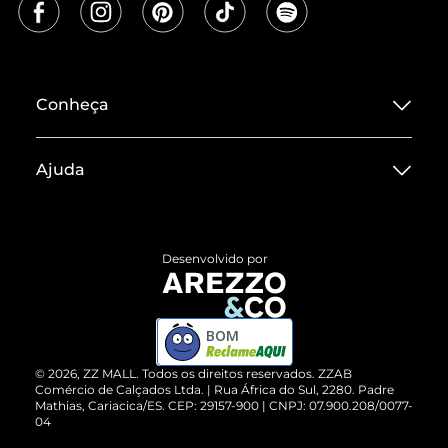
Conheça
Sobre ZZ MALL
Ajuda
Termos de Uso
Central de Atendimento
Políticas de Privacidade
Entrega
ZZ Influ
Desenvolvido por
Devolução do Produto
ZZ MALL é confiável
Compre pelo WhatsApp
ZZPay
BOM
Cartão Presente
©
2026
, ZZ MALL. Todos os direitos reservados.
ZZAB
Comércio de Calçados Ltda. | Rua África do Sul, 2280. Padre
Mathias, Cariacica/ES. CEP: 29157-900 | CNPJ: 07.900.208/0077-
Vendas Corporativas
04