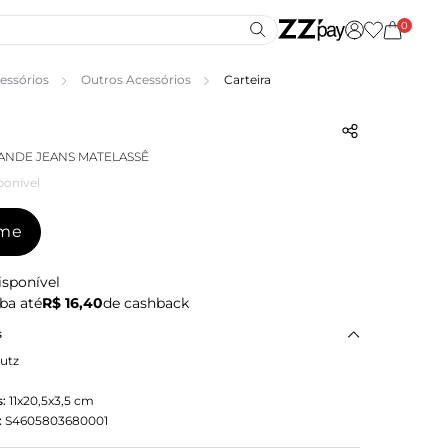
0
essórios
Outros Acessórios
Carteira
ANDE JEANS MATELASSÊ
ponível
-me
isponível
ba até
R$ 16,40
de cashback
s
utz
:
11x20,5x3,5
cm
:
S4605803680001