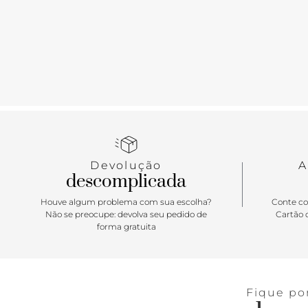
Devolução
A
descomplicada
Houve algum problema com sua escolha?
Conte co
Não se preocupe: devolva seu pedido de
Cartão d
forma gratuita
Fique po