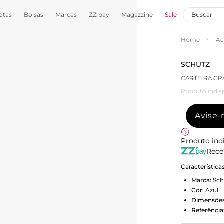
otas
Bolsas
Marcas
ZZ pay
Magazzine
Sale
Home
Ac
SCHUTZ
CARTEIRA GR
Produto indis
Avise
Produto ind
Rece
Característica
Marca:
Sch
Cor
:
Azul
Dimensões
Referência