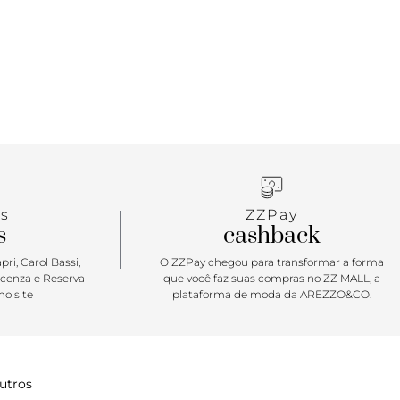
s
ZZPay
s
cashback
ri, Carol Bassi,
O ZZPay chegou para transformar a forma
icenza e Reserva
que você faz suas compras no ZZ MALL, a
o site
plataforma de moda da AREZZO&CO.
utros