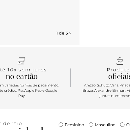
1 de 5
té 10x sem juros
Produto
no cartão
oficiai
m variadas formas de pagamento:
Arezzo, Schutz, Vans, Anacap
e crédito, Pix, Apple Pay e Google
Brizza, Alexandre Birman, V
Pay.
juntas num mesm
r dentro
Feminino
Masculino
O