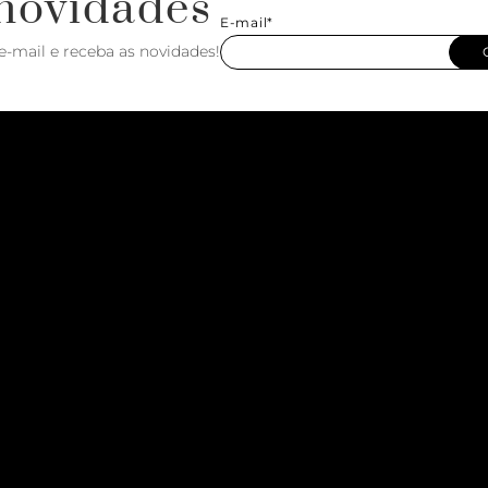
novidades
E-mail*
e-mail e receba as novidades!