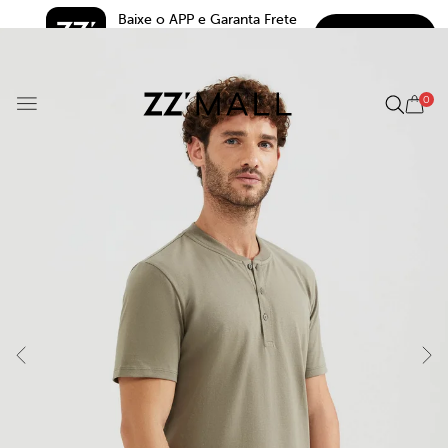
Baixe o APP e Garanta Frete 
BAIXAR
Grátis*
5.0
0