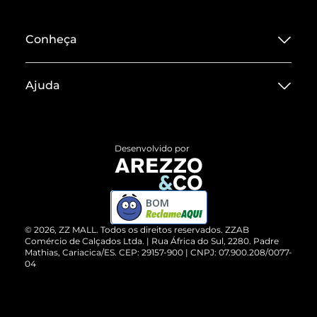
Conheça
Sobre ZZ MALL
Ajuda
Termos de Uso
Central de Atendimento
Políticas de Privacidade
Entrega
ZZ Influ
Desenvolvido por
Devolução do Produto
ZZ MALL é confiável
Compre pelo WhatsApp
ZZPay
BOM
Cartão Presente
©
2026
, ZZ MALL. Todos os direitos reservados.
ZZAB
Comércio de Calçados Ltda. | Rua África do Sul, 2280. Padre
Mathias, Cariacica/ES. CEP: 29157-900 | CNPJ: 07.900.208/0077-
Vendas Corporativas
04