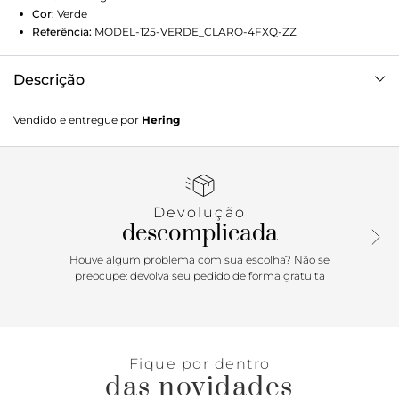
Cor
:
Verde
Referência:
MODEL-125-VERDE_CLARO-4FXQ-ZZ
Descrição
Camiseta básica henley masculina texturizada, para usar
Vendido e entregue por
Hering
todos os dias da semana. Elaborada em malha sarjada,
sendo mais encorpada, com textura e ótima
durabilidade.Esta peça faz parte da nossa linha de básicos.
São itens essenciais e versáteis que podem ser
coordenados entre si e combinam com todo o seu guarda-
Devolução
roupa.Detalhes da peça:Malha sarjadaModelagem
descomplicada
regularManga curtaGola redondaPeitilho com botões
Houve algum problema com sua escolha? Não se
preocupe: devolva seu pedido de forma gratuita
Fique por dentro
das novidades