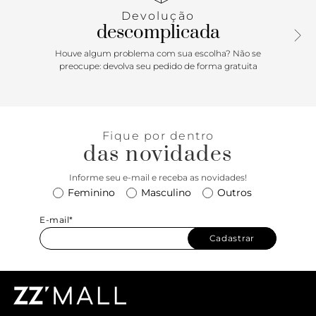
confeccionada em algodão 100%, gola canelada, costuras
Devolução
aparentes em pespontos nas mangas e barra, com etiqueta
descomplicada
tecida com logotipo Vans aplicada na lateral. Apresenta
estampa frontal icônica com assinatura Vans em “Drop V”
Houve algum problema com sua escolha? Não se
centralizado na altura do peito, em silk à base d’água.
preocupe: devolva seu pedido de forma gratuita
Perfeita para todos os momentos.
Fique por dentro
das novidades
Informe seu e-mail e receba as novidades!
Feminino
Masculino
Outros
E-mail*
Cadastrar