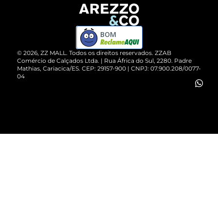
Devolução do Produto
ZZ MALL é confiável
Compre pelo WhatsApp
ZZPay
BOM
Cartão Presente
©
2026
, ZZ MALL. Todos os direitos reservados.
ZZAB
Comércio de Calçados Ltda. | Rua África do Sul, 2280. Padre
Mathias, Cariacica/ES. CEP: 29157-900 | CNPJ: 07.900.208/0077-
Vendas Corporativas
04