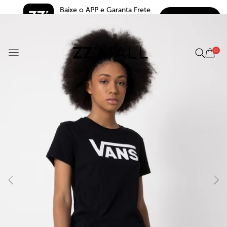
Baixe o APP e Garanta Frete 
BAIXAR
Grátis*
5.0
0