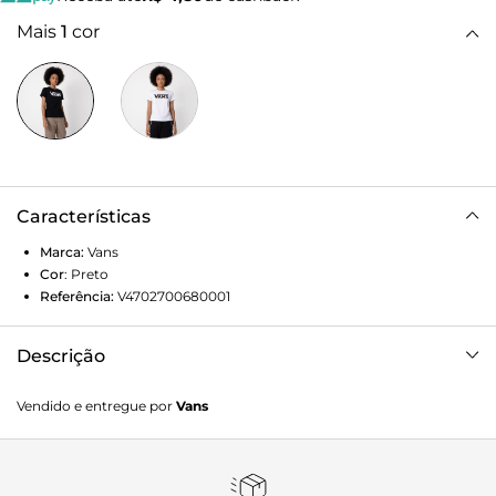
Mais
1
cor
Características
Marca:
Vans
Cor
:
Preto
Referência:
V4702700680001
Descrição
Clássico Vans é atemporal. Autenticidade “Off The Wall” na
Vendido e entregue por
Vans
essência. Um visual tradicional que nunca sai de moda. A
Camiseta Flying V Crew Black é icônica e não passa
despercebida. De silhueta clássica com corte mais ajustado
ao corpo, a camiseta feminina preta de manga curta Vans é