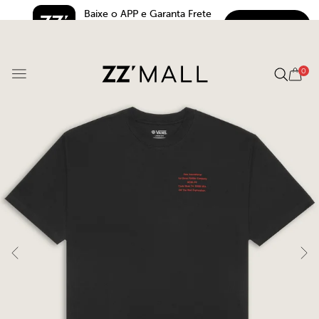
Baixe o APP e Garanta Frete 
BAIXAR
Grátis*
5.0
0