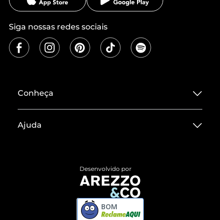
Siga nossas redes sociais
Conheça
Sobre ZZ MALL
Ajuda
Termos de Uso
Central de Atendimento
Políticas de Privacidade
Entrega
ZZ Influ
Desenvolvido por
Devolução do Produto
ZZ MALL é confiável
Compre pelo WhatsApp
ZZPay
BOM