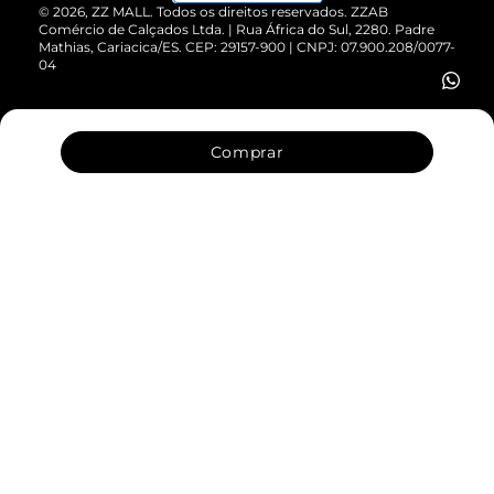
Cartão Presente
©
2026
, ZZ MALL. Todos os direitos reservados.
ZZAB
Comércio de Calçados Ltda. | Rua África do Sul, 2280. Padre
Mathias, Cariacica/ES. CEP: 29157-900 | CNPJ: 07.900.208/0077-
Vendas Corporativas
04
Comprar