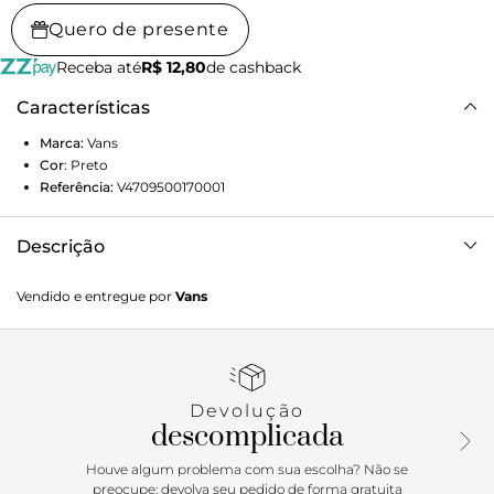
Quero de presente
Receba até
R$ 12,80
de cashback
Características
Marca:
Vans
Cor
:
Preto
Referência:
V4709500170001
Descrição
O estilo “Off The Wall” é referência nas artes, na cultura de
Vendido e entregue por
Vans
rua e nos esportes de ação. Com estampa frontal do
manifesto com assinatura Vans MTE Internacional, na altura
do peito, no lado esquerdo. Já nas costas, traz a estampa
em tamanho maior e centralizada, dentro de uma
montanha. A Camiseta Ss Mte International Tee Black de
Devolução
manga curta é urbana e compõe o visual casual, com
descomplicada
inspiração no street style. A camiseta proporciona conforto
e veste fácil, onde a única preocupação é apenas curtir
Houve algum problema com sua escolha? Não se
dentro e fora das pistas com estilo.
preocupe: devolva seu pedido de forma gratuita