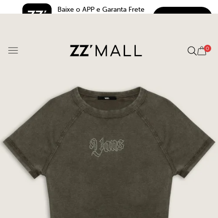
Baixe o APP e Garanta Frete 
BAIXAR
Grátis*
5.0
0