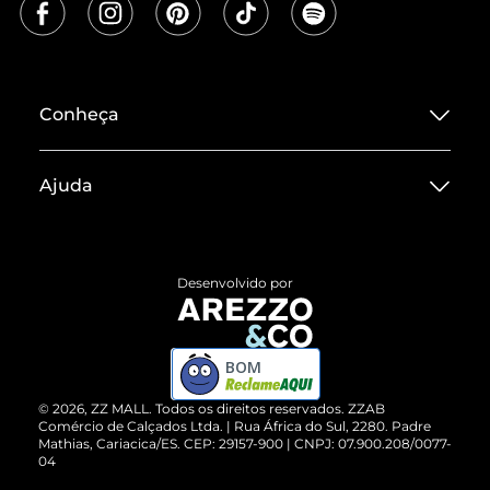
Conheça
Sobre ZZ MALL
Ajuda
Termos de Uso
Central de Atendimento
Políticas de Privacidade
Entrega
ZZ Influ
Desenvolvido por
Devolução do Produto
ZZ MALL é confiável
Compre pelo WhatsApp
ZZPay
BOM
Cartão Presente
©
2026
, ZZ MALL. Todos os direitos reservados.
ZZAB
Comércio de Calçados Ltda. | Rua África do Sul, 2280. Padre
Mathias, Cariacica/ES. CEP: 29157-900 | CNPJ: 07.900.208/0077-
Vendas Corporativas
04