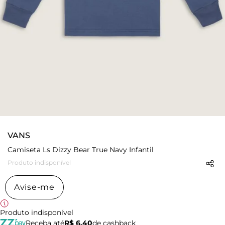
VANS
Camiseta Ls Dizzy Bear True Navy Infantil
Produto indisponível
Avise-me
Produto indisponível
Receba até
R$ 6,40
de cashback