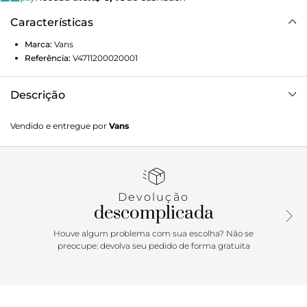
Características
Marca:
Vans
Referência:
V4711200020001
Descrição
Clássico Vans é atemporal. Autenticidade “Off The Wall” na
Vendido e entregue por
Vans
essência. Um visual tradicional que nunca sai de moda. A
Camiseta Ls Dizzy Bear True Navy Infantil é icônica e não
passa despercebida. De silhueta clássica com corte mais
ajustado ao corpo, a camiseta infantil de manga longa é
confeccionada em tecido 100% algodão. Apresenta
Devolução
estampa frontal divertida com assinatura Vans, trazendo a
descomplicada
imagem do rosto de um urso com um band-aid no nariz,
centralizada na altura do peito, com inscrição “Off The
Houve algum problema com sua escolha? Não se
Wall”. Já na manga esquerda, traz a estampa de um trio de
preocupe: devolva seu pedido de forma gratuita
rostinhos do mesmo urso fazendo caretas, em silk à base
d’água. Perfeita para todos os momentos dos pequenos, a
camiseta clássica é totalmente fácil de vestir, para que a
única preocupação seja brincar e curtir em todas as