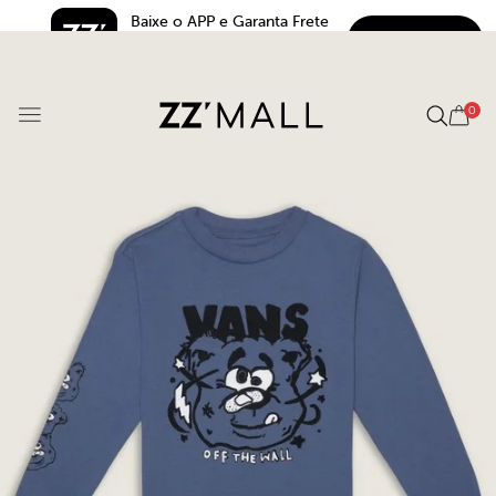
Baixe o APP e Garanta Frete 
BAIXAR
Grátis*
5.0
0