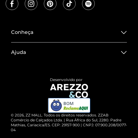
Conheça
Sobre ZZ MALL
Ajuda
Termos de Uso
Central de Atendimento
Políticas de Privacidade
Entrega
ZZ Influ
Desenvolvido por
Devolução do Produto
ZZ MALL é confiável
Compre pelo WhatsApp
ZZPay
BOM
Cartão Presente
©
2026
, ZZ MALL. Todos os direitos reservados.
ZZAB
Comércio de Calçados Ltda. | Rua África do Sul, 2280. Padre
Mathias, Cariacica/ES. CEP: 29157-900 | CNPJ: 07.900.208/0077-
Vendas Corporativas
04