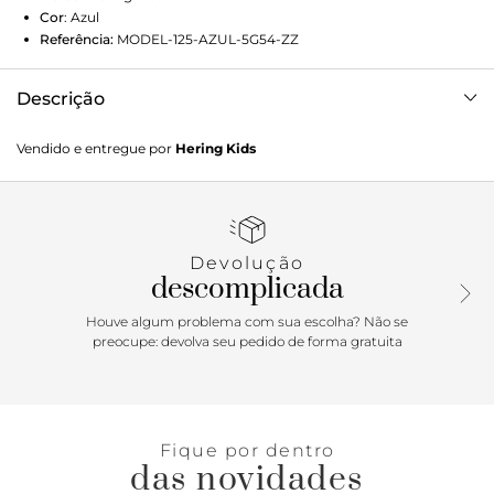
Cor
:
Azul
Referência:
MODEL-125-AZUL-5G54-ZZ
Descrição
Camiseta em meia malha de algodão com toque macio.
Vendido e entregue por
Hering Kids
Possui modelagem regular, levemente solta ao corpo,
decote redondo e estampa local. Detalhes da peça:Malha de
algodãoModelagem regularManga curtaDecote
redondoEstampa frontal
Devolução
descomplicada
Houve algum problema com sua escolha? Não se
preocupe: devolva seu pedido de forma gratuita
Fique por dentro
das novidades