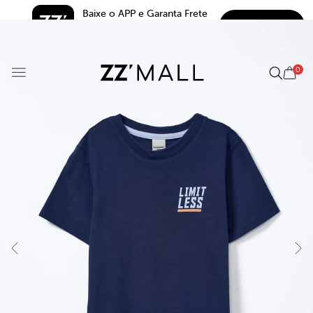
Baixe o APP e Garanta Frete 
BAIXAR
Grátis*
5.0
0