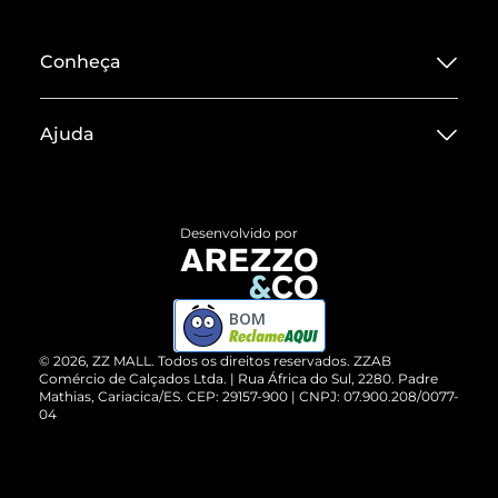
Conheça
Sobre ZZ MALL
Ajuda
Termos de Uso
Central de Atendimento
Políticas de Privacidade
Entrega
ZZ Influ
Desenvolvido por
Devolução do Produto
ZZ MALL é confiável
Compre pelo WhatsApp
ZZPay
BOM
Cartão Presente
©
2026
, ZZ MALL. Todos os direitos reservados.
ZZAB
Comércio de Calçados Ltda. | Rua África do Sul, 2280. Padre
Mathias, Cariacica/ES. CEP: 29157-900 | CNPJ: 07.900.208/0077-
Vendas Corporativas
04