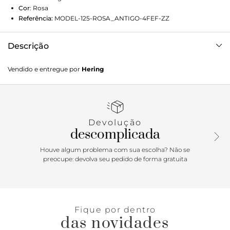
Cor
:
Rosa
Referência:
MODEL-125-ROSA_ANTIGO-4FEF-ZZ
Descrição
Camiseta básica masculina world com bordado, o item
Vendido e entregue por
Hering
essencial para se ter no armário. Com toque macio e alta
qualidade, ela foi feita para durar por muito tempo. Sua
modelagem única proporciona caimento perfeito. Essa
versão com bordado de peixinho no peito traz mais estilo
às composições.Dicas de Uso: Sua versatilidade permite
Devolução
criar inúmeras combinações para diferentes ocasiões,
descomplicada
aposte com peças hering para um visual
completo!Detalhes da peça:Malha de algodãoModelagem
Houve algum problema com sua escolha? Não se
regularMangas curtasDecote redondo
preocupe: devolva seu pedido de forma gratuita
Fique por dentro
das novidades