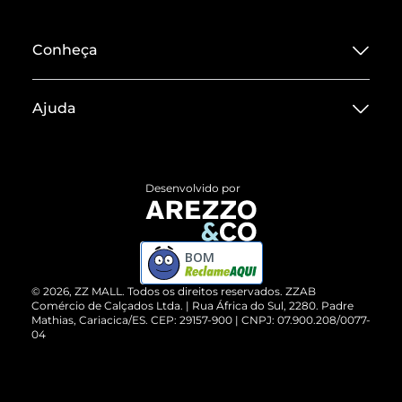
Conheça
Sobre ZZ MALL
Ajuda
Termos de Uso
Central de Atendimento
Políticas de Privacidade
Entrega
ZZ Influ
Desenvolvido por
Devolução do Produto
ZZ MALL é confiável
Compre pelo WhatsApp
ZZPay
BOM
Cartão Presente
©
2026
, ZZ MALL. Todos os direitos reservados.
ZZAB
Comércio de Calçados Ltda. | Rua África do Sul, 2280. Padre
Mathias, Cariacica/ES. CEP: 29157-900 | CNPJ: 07.900.208/0077-
Vendas Corporativas
04