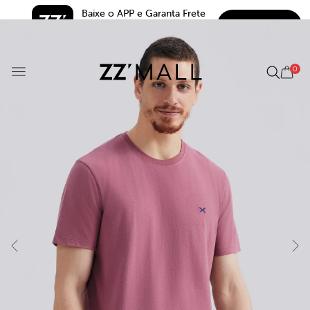
Baixe o APP e Garanta Frete 
BAIXAR
Grátis*
5.0
0