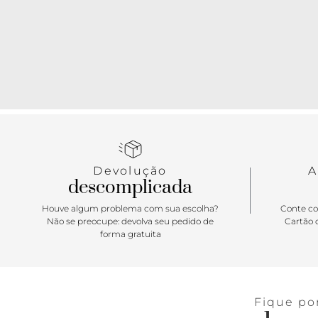
Devolução
A
descomplicada
Houve algum problema com sua escolha?
Conte co
Não se preocupe: devolva seu pedido de
Cartão d
forma gratuita
Fique po