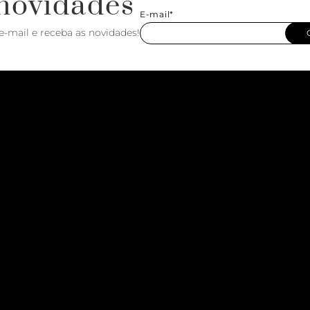
novidades
E-mail*
e-mail e receba as novidades!