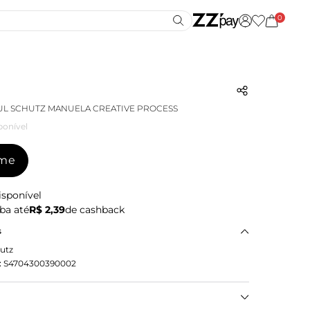
0
UL SCHUTZ MANUELA CREATIVE PROCESS
ponível
-me
isponível
ba até
R$ 2,39
de cashback
s
utz
:
S4704300390002