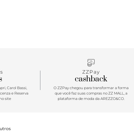
s
ZZPay
s
cashback
ri, Carol Bassi,
O ZZPay chegou para transformar a forma
icenza e Reserva
que você faz suas compras no ZZ MALL, a
o site
plataforma de moda da AREZZO&CO.
utros