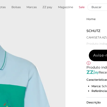
otas
Bolsas
Marcas
ZZ pay
Magazzine
Sale
Home
SCHUTZ
CAMISETA AZ
Produto indis
Avise
Produto ind
Rece
Característica
Marca:
Sch
Referência
Descrição