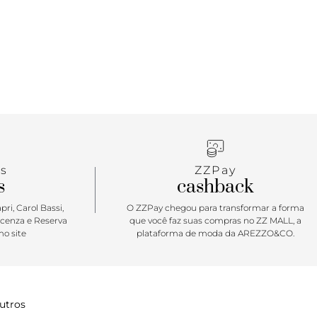
s
ZZPay
s
cashback
ri, Carol Bassi,
O ZZPay chegou para transformar a forma
icenza e Reserva
que você faz suas compras no ZZ MALL, a
o site
plataforma de moda da AREZZO&CO.
utros