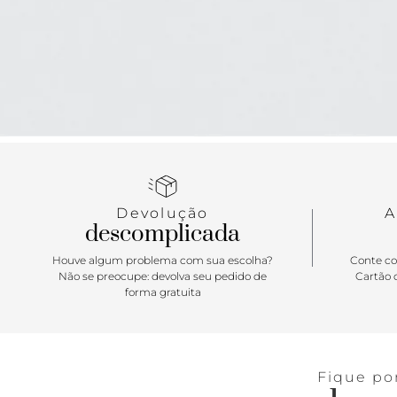
Devolução
A
descomplicada
Houve algum problema com sua escolha?
Conte co
Não se preocupe: devolva seu pedido de
Cartão d
forma gratuita
Fique po