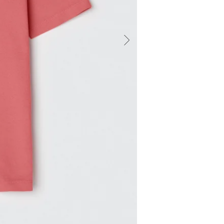
para a peça,
conta com a
dois botões
sempre gara
look com a 
Coleção de 
piquetMode
tradicional
botõesVersa
para todas a
passeio com
preferimosA
mais grossi
super espec
durabilidade