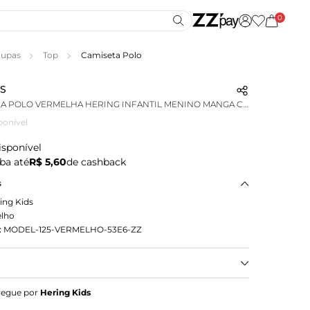
0
upas
Top
Camiseta Polo
DS
CAMISA BÁSICA POLO VERMELHA HERING INFANTIL MENINO MANGA CURTA EM PIQUET
ponível
isponível
ba até
R$ 5,60
de cashback
s
ing Kids
lho
:
MODEL-125-VERMELHO-53E6-ZZ
 Hering Kids, elaborada em malha piquet de
regue por
Hering Kids
charme do Piquet traz um toque macio e suave