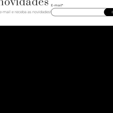
novidades
E-mail*
e-mail e receba as novidades!