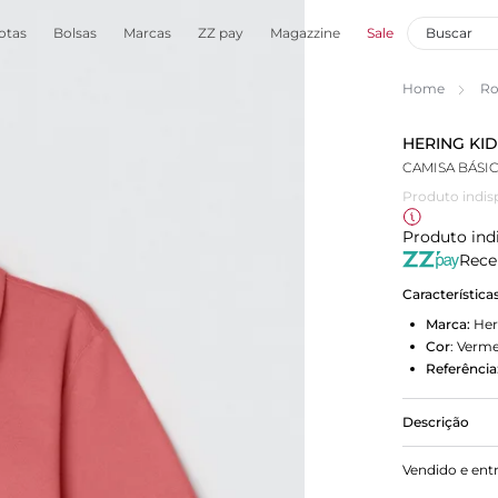
otas
Bolsas
Marcas
ZZ pay
Magazzine
Sale
Home
Ro
HERING KI
Produto indis
Produto ind
Rece
Característica
Marca:
Her
Cor
:
Verme
Referência
Descrição
Camisa polo
Vendido e ent
algodão. O 