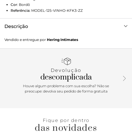
Cor
:
Bordô
Referência:
MODEL-125-VINHO-KFK3-ZZ
Descrição
Calcinha cintura alta elaborada em malha de poliamida
Vendido e entregue por
Hering Intimates
com elastano com textura canelada e tecnologia sem
costura, garantindo uma peça leve, macia e muito
confortável. A modelagem é bem moderna, sendo um
pouco mais cavada e anatômica modelando o corpo. Para
o conforto que você merece em todos os momentos!
Devolução
Detalhes da peça: Em malha Poliamida biodegradável
descomplicada
Textura canelada Modelagem anatômica Sem costura
Cintura alta Cós duplo
Houve algum problema com sua escolha? Não se
preocupe: devolva seu pedido de forma gratuita
Fique por dentro
das novidades