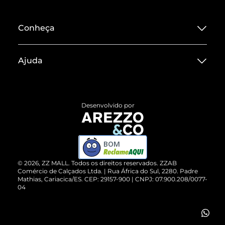
Conheça
Sobre ZZ MALL
Ajuda
Termos de Uso
Central de Atendimento
Políticas de Privacidade
Entrega
ZZ Influ
Desenvolvido por
Devolução do Produto
ZZ MALL é confiável
Compre pelo WhatsApp
ZZPay
BOM
Cartão Presente
©
2026
, ZZ MALL. Todos os direitos reservados.
ZZAB
Comércio de Calçados Ltda. | Rua África do Sul, 2280. Padre
Mathias, Cariacica/ES. CEP: 29157-900 | CNPJ: 07.900.208/0077-
Vendas Corporativas
04