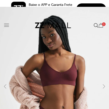
Baixe o APP e Garanta Frete 
BAIXAR
Grátis*
5.0
0