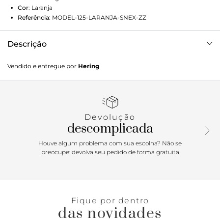
Cor
:
Laranja
Referência:
MODEL-125-LARANJA-SNEX-ZZ
Descrição
Descubra o Calcinha Biquíni Cintura Alta HERING +
Vendido e entregue por
Hering
COSMO! Elaborado em malha de poliamida, com toque
gelado, elasticidade e movimento, proteção UV 50+ e
tecnologia easy care, que não amassa. Peça toda dupla,
possui curvatura no cós e parte de trás maior. Não
acompanha a parte de cima.HERING + COSMO: Do Rio para
Devolução
o Brasil. Chegou a hora do lifestyle único do Rio de Janeiro
descomplicada
ganhar todo o Brasil. Com sua energia vibrante e alma
solar, a cidade ícone inspirou as peças indispensáveis do
Houve algum problema com sua escolha? Não se
Verão nessa collab inédita. Os novos looks trazem o melhor
preocupe: devolva seu pedido de forma gratuita
da união das modelagens atemporais com as versões
renovadas. A paleta de cor refrescante evoca a elegância
despretensiosa dos dias ensolarados à beira-mar. Detalhes
da peça: Malha de poliamida Modelo cintura alta Proteção
Fique por dentro
UV 50+ Calcinha avulsa Medidas Modelo: Primeira modelo
das novidades
usando tamanho P, segunda modelo usando tamanho M.