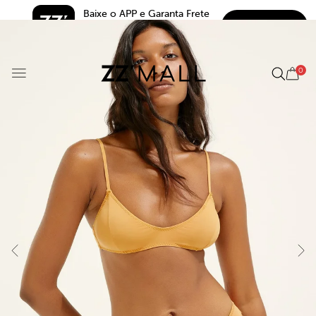
Baixe o APP e Garanta Frete 
BAIXAR
Grátis*
5.0
0