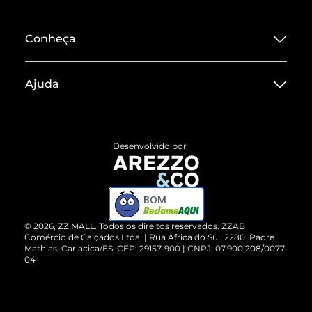
Conheça
Sobre ZZ MALL
Ajuda
Termos de Uso
Central de Atendimento
Políticas de Privacidade
Entrega
ZZ Influ
Desenvolvido por
Devolução do Produto
ZZ MALL é confiável
Compre pelo WhatsApp
ZZPay
BOM
Cartão Presente
©
2026
, ZZ MALL. Todos os direitos reservados.
ZZAB
Comércio de Calçados Ltda. | Rua África do Sul, 2280. Padre
Mathias, Cariacica/ES. CEP: 29157-900 | CNPJ: 07.900.208/0077-
Vendas Corporativas
04