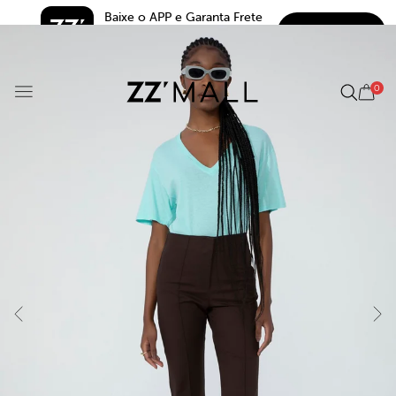
Baixe o APP e Garanta Frete 
BAIXAR
Grátis*
5.0
0