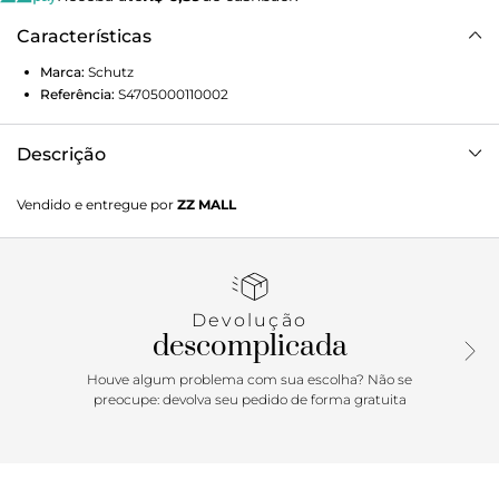
Características
Marca:
Schutz
Referência:
S4705000110002
Descrição
A modelo veste 36 | Altura: 1,79 cm | Busto: 78 cm | Quadril:
Vendido e entregue por
ZZ MALL
89 cm | Cintura: 62 cm
Devolução
descomplicada
Houve algum problema com sua escolha? Não se
preocupe: devolva seu pedido de forma gratuita