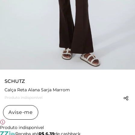
SCHUTZ
Calça Reta Alana Sarja Marrom
Produto indisponível
Avise-me
Produto indisponível
Receba até
R$ 6,39
de cashback