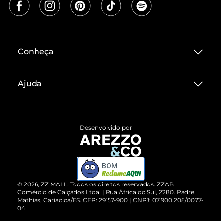
Conheça
Sobre ZZ MALL
Ajuda
Termos de Uso
Central de Atendimento
Políticas de Privacidade
Entrega
ZZ Influ
Desenvolvido por
Devolução do Produto
ZZ MALL é confiável
Compre pelo WhatsApp
ZZPay
BOM
Cartão Presente
©
2026
, ZZ MALL. Todos os direitos reservados.
ZZAB
Comércio de Calçados Ltda. | Rua África do Sul, 2280. Padre
Mathias, Cariacica/ES. CEP: 29157-900 | CNPJ: 07.900.208/0077-
Vendas Corporativas
04