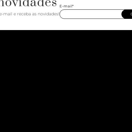
novidades
E-mail*
e-mail e receba as novidades!