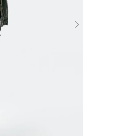
encurtado. E
sofisticado
reta Cós co