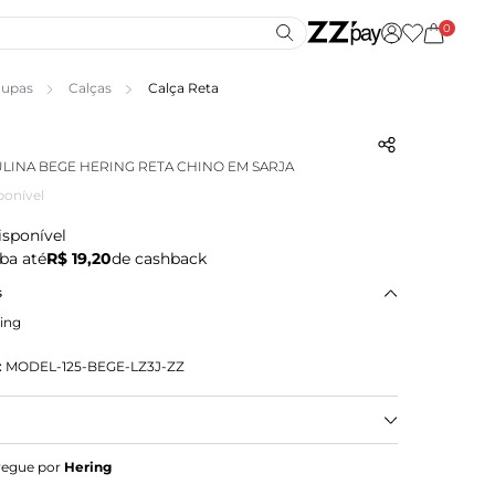
0
upas
Calças
Calça Reta
LINA BEGE HERING RETA CHINO EM SARJA
ponível
isponível
ba até
R$ 19,20
de cashback
s
ing
:
MODEL-125-BEGE-LZ3J-ZZ
masculina em sarja, confeccionada em algodão com
regue por
Hering
sui cós alfaiatado e comprimento levemente