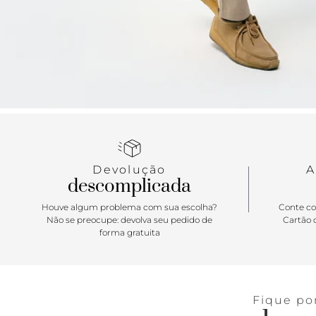
Devolução
A
descomplicada
Houve algum problema com sua escolha?
Conte co
Não se preocupe: devolva seu pedido de
Cartão d
forma gratuita
Fique po