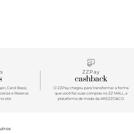
s
ZZPay
s
cashback
ri, Carol Bassi,
O ZZPay chegou para transformar a forma
icenza e Reserva
que você faz suas compras no ZZ MALL, a
o site
plataforma de moda da AREZZO&CO.
utros