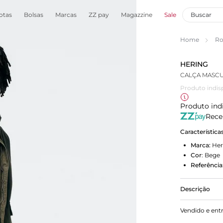
otas
Bolsas
Marcas
ZZ pay
Magazzine
Sale
Home
Ro
HERING
CALÇA MASCU
Produto indis
Produto ind
Rece
Característica
Marca:
Her
Cor
:
Bege
Referência
Descrição
Calça reta 
Vendido e ent
liocel. Pos