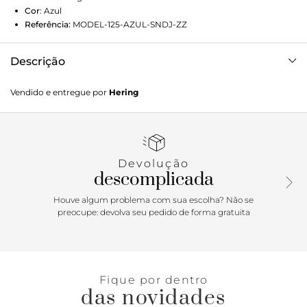
Cor
:
Azul
Referência:
MODEL-125-AZUL-SNDJ-ZZ
Descrição
Calça legging confeccionada em malha de poliamida com
Vendido e entregue por
Hering
elastano. Possui cintura alta, recorte texturizado lateral,
tecnologia easy care oferecendo conforto e praticidade
para o dia a dia ou treinos. Detalhes da peça:Malha de
poliamida Cintura alta Recorte texturizado lateral Não
amassa
Devolução
descomplicada
Houve algum problema com sua escolha? Não se
preocupe: devolva seu pedido de forma gratuita
Fique por dentro
das novidades