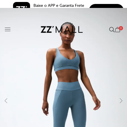
Baixe o APP e Garanta Frete 
BAIXAR
Grátis*
5.0
0