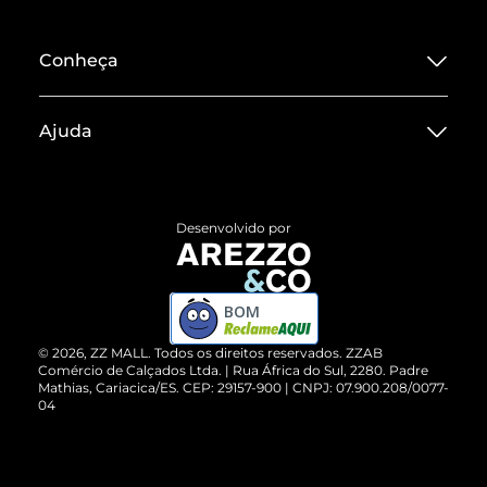
Conheça
Sobre ZZ MALL
Ajuda
Termos de Uso
Central de Atendimento
Políticas de Privacidade
Entrega
ZZ Influ
Desenvolvido por
Devolução do Produto
ZZ MALL é confiável
Compre pelo WhatsApp
ZZPay
BOM
Cartão Presente
©
2026
, ZZ MALL. Todos os direitos reservados.
ZZAB
Comércio de Calçados Ltda. | Rua África do Sul, 2280. Padre
Mathias, Cariacica/ES. CEP: 29157-900 | CNPJ: 07.900.208/0077-
Vendas Corporativas
04