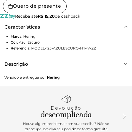
Quero de presente
Receba até
R$ 15,20
de cashback
Características
Marca:
Hering
Cor
:
Azul Escuro
Referência:
MODEL-125-AZULESCURO-H1MV-ZZ
Descrição
Calça jeans masculina reta tradicional, a clássica
Vendido e entregue por
Hering
indispensável no guarda-roupa. Elaborada em jeans com
elastano que garante maior flexibilidade e ótimo
caimento.Esta peça faz parte da nossa linha de básicos. São
itens essenciais e versáteis que podem ser coordenados
entre si e combinam com todo o seu guarda-roupa.
Devolução
Detalhes da peça: Em jeans Modelagem reta Five pockets
descomplicada
Cós com passantes Fechamento com zíper e botão
Houve algum problema com sua escolha? Não se
preocupe: devolva seu pedido de forma gratuita