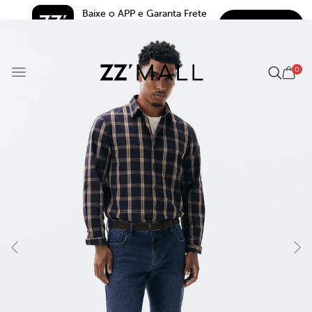
Baixe o APP e Garanta Frete 
BAIXAR
Grátis*
5.0
0