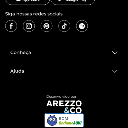
Siga nossas redes sociais
Conheça
Sobre ZZ MALL
Ajuda
Termos de Uso
Central de Atendimento
Políticas de Privacidade
Entrega
ZZ Influ
Desenvolvido por
Devolução do Produto
ZZ MALL é confiável
Compre pelo WhatsApp
ZZPay
BOM