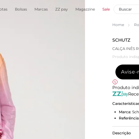
otas
Bolsas
Marcas
ZZ pay
Magazzine
Sale
Home
Ro
SCHUTZ
CALÇA INÊS 
Produto indis
Avise
Produto ind
Rece
Característica
Marca:
Sch
Referência
Descrição