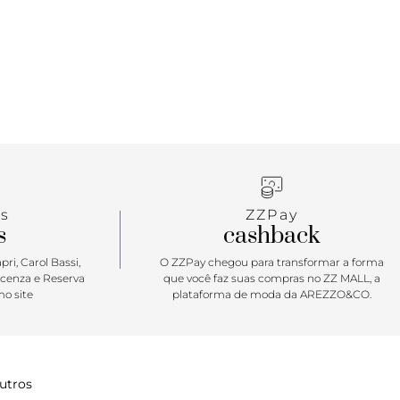
s
ZZPay
s
cashback
ri, Carol Bassi,
O ZZPay chegou para transformar a forma
icenza e Reserva
que você faz suas compras no ZZ MALL, a
o site
plataforma de moda da AREZZO&CO.
utros