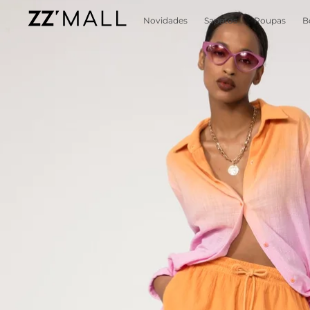
Novidades
Sapatos
Roupas
B