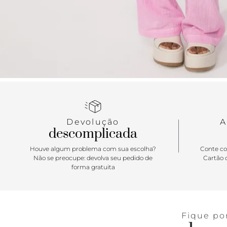
Devolução
A
descomplicada
Houve algum problema com sua escolha?
Conte co
Não se preocupe: devolva seu pedido de
Cartão d
forma gratuita
Fique po