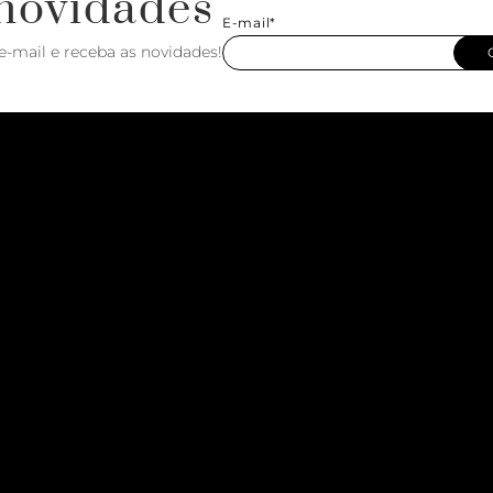
novidades
E-mail*
e-mail e receba as novidades!