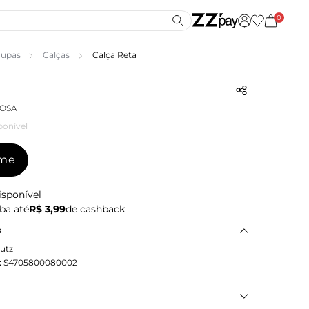
0
upas
Calças
Calça Reta
ROSA
ponível
-me
isponível
ba até
R$ 3,99
de cashback
s
utz
:
S4705800080002