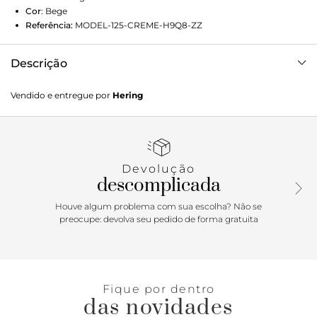
Cor
:
Bege
Referência:
MODEL-125-CREME-H9Q8-ZZ
Descrição
Calça feminina reta de cintura alta em viscose creponada,
Vendido e entregue por
Hering
oferecendo conforto e leveza. Possui cós liso na frente e
elástico nas costas, com passantes e cinto removível para
ajuste personalizado. O modelo conta com bolso faca nas
laterais e pences frontais, garantindo um caimento perfeito
e um visual elegante. Ideal para looks casuais e sofisticados.
Devolução
Detalhes da peça: Viscose creponada Modelagem reta
descomplicada
Cintura alta Cós de elástico Cinto para amarração Bolsos
frontais Pences frontais
Houve algum problema com sua escolha? Não se
preocupe: devolva seu pedido de forma gratuita
Fique por dentro
das novidades