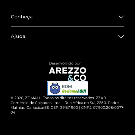
Conheça
Sobre ZZ MALL
Ajuda
Termos de Uso
Central de Atendimento
Políticas de Privacidade
Entrega
ZZ Influ
Desenvolvido por
Devolução do Produto
ZZ MALL é confiável
Compre pelo WhatsApp
ZZPay
BOM
Cartão Presente
©
2026
, ZZ MALL. Todos os direitos reservados.
ZZAB
Comércio de Calçados Ltda. | Rua África do Sul, 2280. Padre
Mathias, Cariacica/ES. CEP: 29157-900 | CNPJ: 07.900.208/0077-
Vendas Corporativas
04