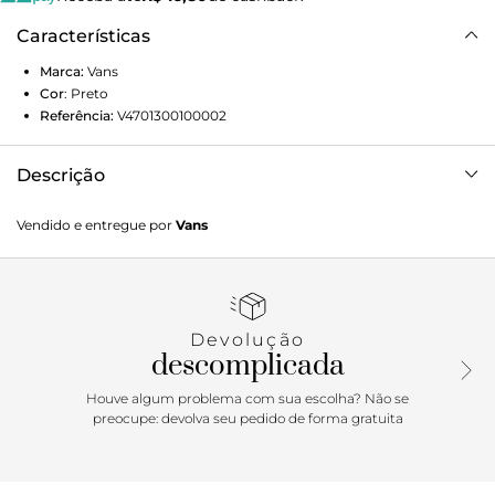
Características
Marca:
Vans
Cor
:
Preto
Referência:
V4701300100002
Descrição
A Calça Core Basic Fleece Black é confeccionada em
Vendido e entregue por
Vans
algodão e poliéster. O modelo clássico Vans de cintura
média apresenta cós elástico com ajuste em cordão. Traz
bolsos frontais estilo faca e aplicação de patch bordado
com assinatura Vans em “Drop V” na altura da coxa
esquerda. Com bolso traseiro, o modelo possui
Devolução
comprimento mais longo, com shape solto, caimento reto
descomplicada
e acabamento canelado. Para curtir e relaxar no estilo “Off
The Wall”. Características do produto: • Calça de moletom
Houve algum problema com sua escolha? Não se
masculina; • Confeccionada em algodão e poliéster; • Cós
preocupe: devolva seu pedido de forma gratuita
elástico com ajuste em cordão; • Bolsos frontais estilo faca;
• Bolso traseiro; • Patch bordado com assinatura Vans em
“Drop V” na altura da coxa esquerda.