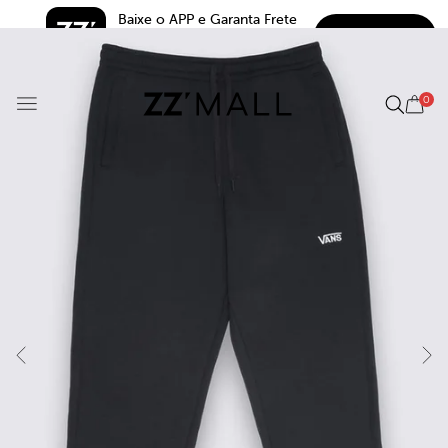
Baixe o APP e Garanta Frete 
BAIXAR
Grátis*
5.0
0