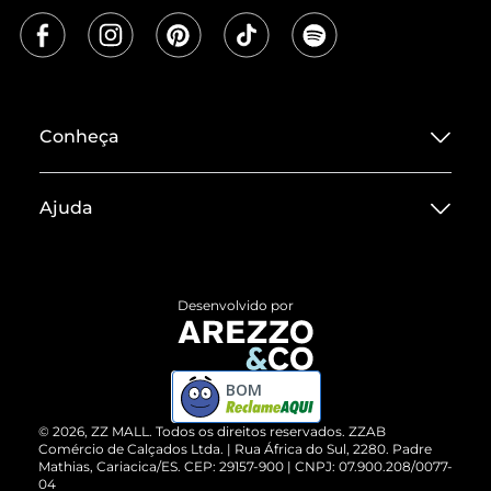
Conheça
Sobre ZZ MALL
Ajuda
Termos de Uso
Central de Atendimento
Políticas de Privacidade
Entrega
ZZ Influ
Desenvolvido por
Devolução do Produto
ZZ MALL é confiável
Compre pelo WhatsApp
ZZPay
BOM
Cartão Presente
©
2026
, ZZ MALL. Todos os direitos reservados.
ZZAB
Comércio de Calçados Ltda. | Rua África do Sul, 2280. Padre
Mathias, Cariacica/ES. CEP: 29157-900 | CNPJ: 07.900.208/0077-
Vendas Corporativas
04