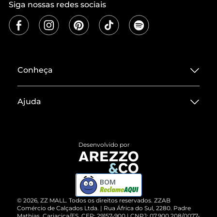
Siga nossas redes sociais
Conheça
Sobre ZZ MALL
Ajuda
Termos de Uso
Central de Atendimento
Políticas de Privacidade
Entrega
ZZ Influ
Desenvolvido por
Devolução do Produto
ZZ MALL é confiável
Compre pelo WhatsApp
ZZPay
BOM
Cartão Presente
©
2026
, ZZ MALL. Todos os direitos reservados.
ZZAB
Comércio de Calçados Ltda. | Rua África do Sul, 2280. Padre
Mathias, Cariacica/ES. CEP: 29157-900 | CNPJ: 07.900.208/0077-