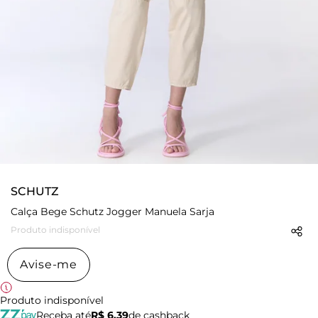
SCHUTZ
Calça Bege Schutz Jogger Manuela Sarja
Produto indisponível
Avise-me
Produto indisponível
Receba até
R$ 6,39
de cashback