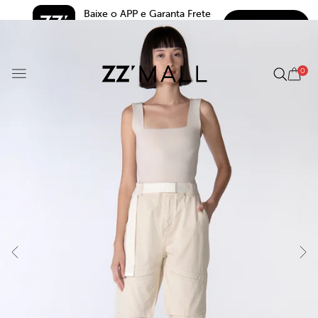
Baixe o APP e Garanta Frete 
BAIXAR
Grátis*
5.0
0