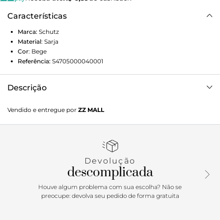
Características
Marca:
Schutz
Material
:
Sarja
Cor
:
Bege
Referência:
S4705000040001
Descrição
Nossa calça cargo Manuela bege é perfeita para quem quer
Vendido e entregue por
ZZ MALL
ficar estilosa e confortável! A modelagem que começa
mais larga e termina justinha na perna dá o tom cool dessa
calça. Por sua vez, a composição 100% Algodão e a cintura
média com elástico e cordão ajustável garantem conforto
para todas as horas. We love it! Composição: 100% Algodão
Devolução
descomplicada
Houve algum problema com sua escolha? Não se
preocupe: devolva seu pedido de forma gratuita