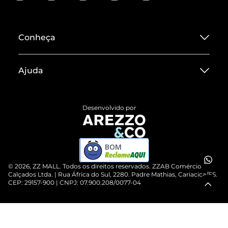
Conheça
Sobre ZZ MALL
Ajuda
Termos de Uso
Central de Atendimento
Políticas de Privacidade
Desenvolvido por
Entrega
ZZ Influ
Devolução do Produto
ZZ MALL é confiável
BOM
Compre pelo WhatsApp
ZZPay
©
2026
, ZZ MALL. Todos os direitos reservados.
ZZAB Comércio de
Cartão Presente
Calçados Ltda. | Rua África do Sul, 2280. Padre Mathias, Cariacica/ES.
CEP: 29157-900 | CNPJ: 07.900.208/0077-04
Vendas Corporativas