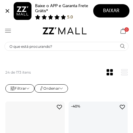
Baixe o APP e Garanta Frete 
BAIXAR
Grátis*
5.0
0
SUMMER TREND
24 de 173 itens
Filtrar
Ordenar
-40%