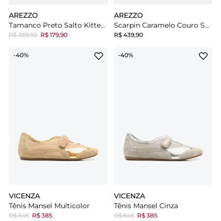
AREZZO
AREZZO
Tamanco Preto Salto Kitten Metal Orgânico
Scarpin Caramelo Couro Salto Anabela Bico Fino
R$ 359,90
R$ 179,90
R$ 439,90
-40%
-40%
VICENZA
VICENZA
Tênis Mansel Multicolor
Tênis Mansel Cinza
R$ 645
R$ 385
R$ 645
R$ 385