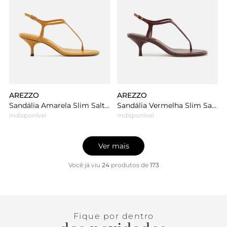
AREZZO
AREZZO
Sandália Amarela Slim Salto Kitten Minimal
Sandália Vermelha Slim Salto Kitten Minimal
Indisponível
Indisponível
Ver mais
Você já viu
24
produtos
de
173
Fique por dentro