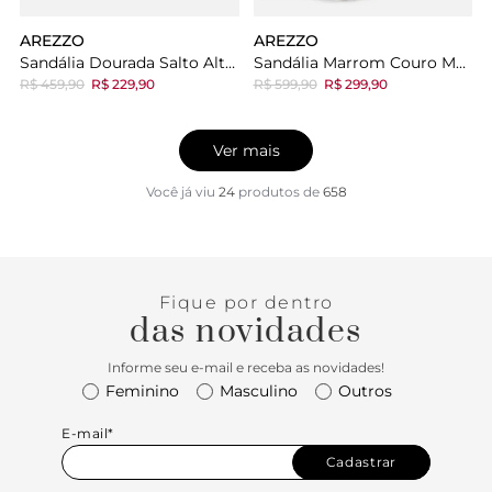
AREZZO
AREZZO
Sandália Dourada Salto Alto Losango Tela
Sandália Marrom Couro Meia Pata Palha Nó
R$ 459,90
R$ 229,90
R$ 599,90
R$ 299,90
Ver mais
Você já viu
24
produtos
de
658
Fique por dentro
das novidades
Informe seu e-mail e receba as novidades!
Feminino
Masculino
Outros
E-mail*
Cadastrar