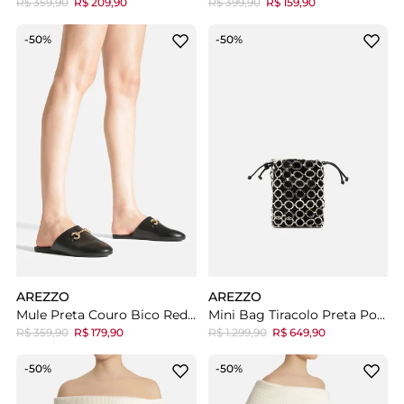
R$ 359,90
R$ 209,90
R$ 399,90
R$ 159,90
-50%
-50%
AREZZO
AREZZO
Mule Preta Couro Bico Redondo Bridão
Mini Bag Tiracolo Preta Porta-Celular Suede Argolas
R$ 359,90
R$ 179,90
R$ 1.299,90
R$ 649,90
-50%
-50%