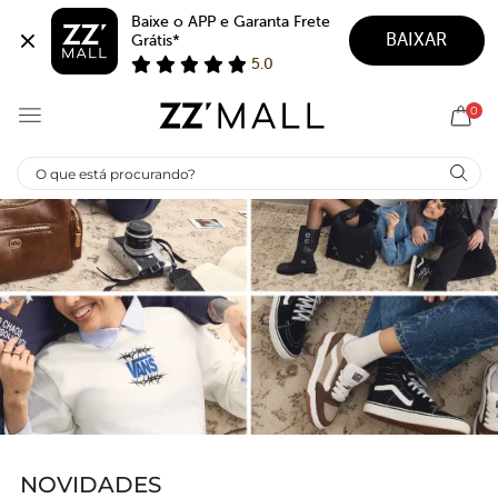
Novidades | ZZ MALL
Baixe o APP e Garanta Frete 
BAIXAR
Grátis*
5.0
0
NOVIDADES