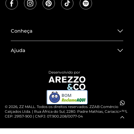
Conheça
Sobre ZZ MALL
Ajuda
Termos de Uso
Central de Atendimento
Políticas de Privacidade
Desenvolvido por
Entrega
ZZ Influ
Devolução do Produto
ZZ MALL é confiável
BOM
Compre pelo WhatsApp
ZZPay
©
2026
, ZZ MALL. Todos os direitos reservados.
ZZAB Comércio de
Cartão Presente
Calçados Ltda. | Rua África do Sul, 2280. Padre Mathias, Cariacica/ES.
CEP: 29157-900 | CNPJ: 07.900.208/0077-04
Vendas Corporativas