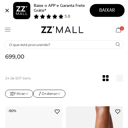
Baixe o APP e Garanta Frete 
BAIXAR
Grátis*
5.0
0
CURADORIA DE SCARPINS ATÉ R$
699,00
24 de 507 itens
Filtrar
Ordenar
-50%