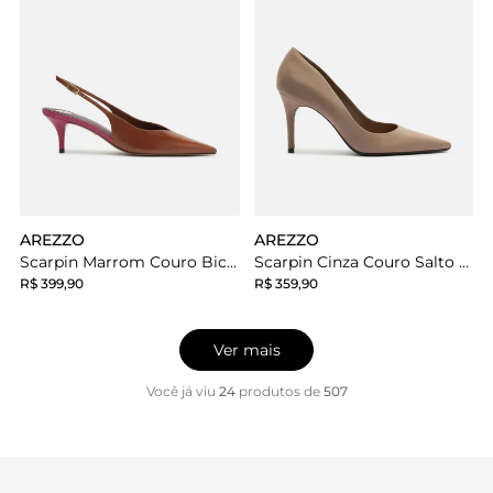
AREZZO
AREZZO
Scarpin Marrom Couro Bico Fino
Scarpin Cinza Couro Salto Médio Fino Metalizado
R$ 399,90
R$ 359,90
Ver mais
Você já viu
24
produtos
de
507