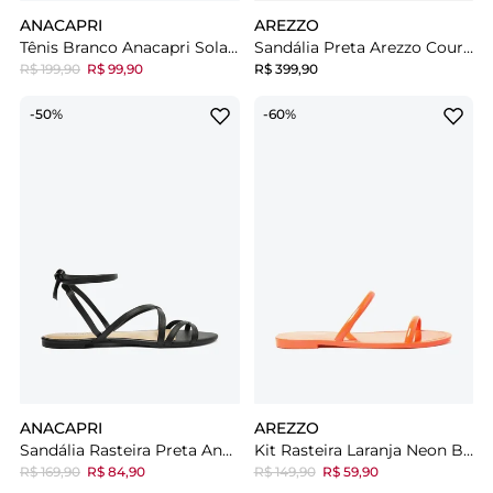
ANACAPRI
AREZZO
Tênis Branco Anacapri Sola Alta Knit Detalhe Preto
Sandália Preta Arezzo Couro Salto Bloco Fivela
R$ 199,90
R$ 99,90
R$ 399,90
-50%
-60%
ANACAPRI
AREZZO
Sandália Rasteira Preta Anacapri Amarração
Kit Rasteira Laranja Neon Brilho E Bag Transparente Brizza
R$ 169,90
R$ 84,90
R$ 149,90
R$ 59,90