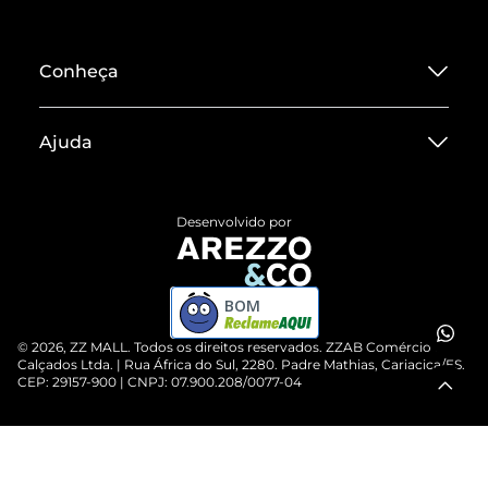
Conheça
Sobre ZZ MALL
Ajuda
Termos de Uso
Central de Atendimento
Políticas de Privacidade
Desenvolvido por
Entrega
ZZ Influ
Devolução do Produto
ZZ MALL é confiável
BOM
Compre pelo WhatsApp
ZZPay
©
2026
, ZZ MALL. Todos os direitos reservados.
ZZAB Comércio de
Cartão Presente
Calçados Ltda. | Rua África do Sul, 2280. Padre Mathias, Cariacica/ES.
CEP: 29157-900 | CNPJ: 07.900.208/0077-04
Vendas Corporativas