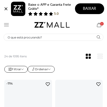
Baixe o APP e Garanta Frete 
BAIXAR
Grátis*
5.0
0
SCARPIN BICO QUADRADO
O scarpin de bico quadrado não pede licença: ele redefine
o clássico. Linha limpa, presença garantida. Encontre no
ZZ MALL o modelo que faz o look fechar com
24 de 1095 itens
personalidade.
Filtrar
Ordenar
-71%