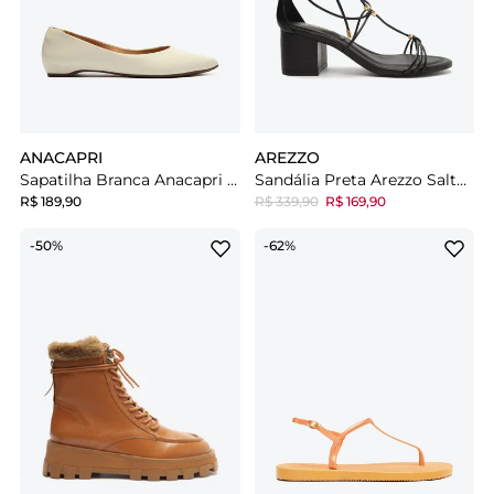
ANACAPRI
AREZZO
Sapatilha Branca Anacapri Bico Fino
Sandália Preta Arezzo Salto Bloco Amarração Luana
R$ 189,90
R$ 339,90
R$ 169,90
-50%
-62%