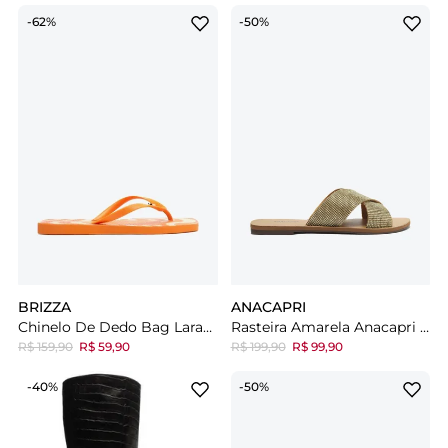
-62%
-50%
BRIZZA
ANACAPRI
Chinelo De Dedo Bag Laranja Estampado Arezzo Brizza Square E
Rasteira Amarela Anacapri Brilhosa Tiras Cruzadas Glam
R$ 159,90
R$ 59,90
R$ 199,90
R$ 99,90
-40%
-50%