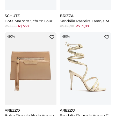
SCHUTZ
BRIZZA
Bota Marrom Schutz Couro Pelo
Sandália Rasteira Laranja Metalizada Arezzo Brizza Slim
R$ 1.100
R$ 550
R$ 159,90
R$ 59,90
-50%
-50%
AREZZO
AREZZO
Bolsa Tiracolo Nude Arezzo Pietra Pequena
Sandália Dourada Arezzo Couro Salto Fino Gladiadora Ella