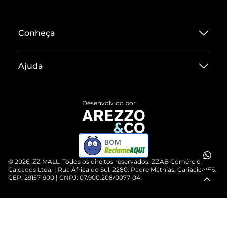
Conheça
Sobre ZZ MALL
Ajuda
Termos de Uso
Central de Atendimento
Políticas de Privacidade
Desenvolvido por
Entrega
ZZ Influ
Devolução do Produto
ZZ MALL é confiável
BOM
Compre pelo WhatsApp
ZZPay
©
2026
, ZZ MALL. Todos os direitos reservados.
ZZAB Comércio de
Cartão Presente
Calçados Ltda. | Rua África do Sul, 2280. Padre Mathias, Cariacica/ES.
CEP: 29157-900 | CNPJ: 07.900.208/0077-04
Vendas Corporativas