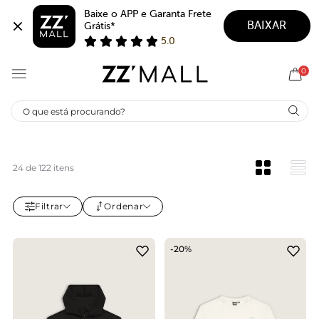
Baixe o APP e Garanta Frete 
BAIXAR
Grátis*
5.0
0
SALTO ALTO
Não é sobre altura. É sobre presença. Encontre no ZZ
MALL os saltos altos que transformam qualquer entrada
num momento e fazem o look fechar do jeito certo.
24 de 122 itens
Filtrar
Ordenar
-20%