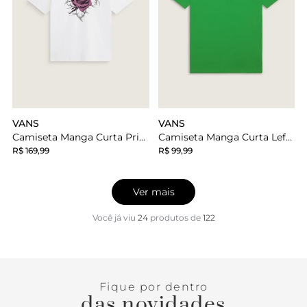
VANS
VANS
Camiseta Manga Curta Prickles White
Camiseta Manga Curta Left Chest Vivid Verdant
R$ 169,99
R$ 99,99
Ver mais
Você já viu
24
produtos
de
122
Fique por dentro
das novidades