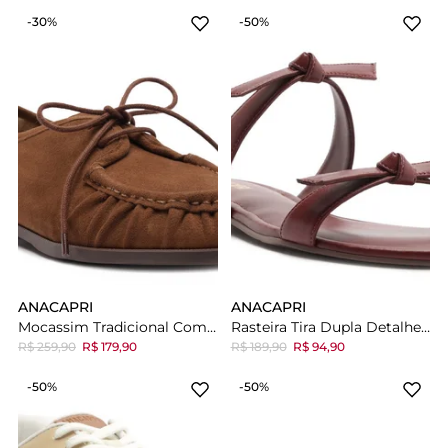
-30%
-50%
ANACAPRI
ANACAPRI
Mocassim Tradicional Com Amarração Marrom
Rasteira Tira Dupla Detalhes Lacinhos Vermelha
R$ 259,90
R$ 179,90
R$ 189,90
R$ 94,90
-50%
-50%