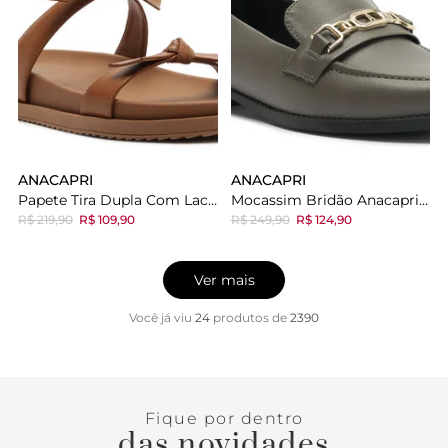
ANACAPRI
ANACAPRI
Papete Tira Dupla Com Lacinhos Marrom
Mocassim Bridão Anacapri Cinza
R$ 219,90
R$ 109,90
R$ 249,90
R$ 124,90
Ver mais
Você já viu
24
produtos
de
2390
Fique por dentro
das novidades