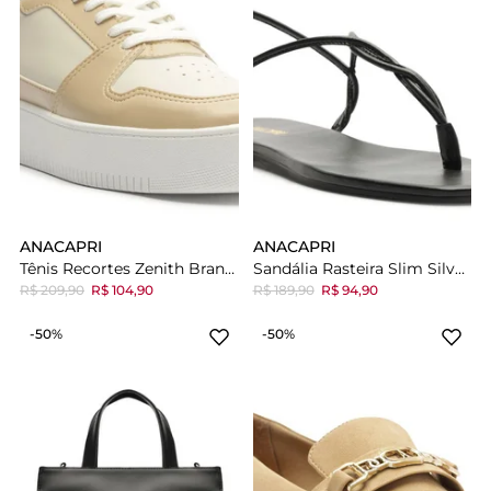
ANACAPRI
ANACAPRI
Tênis Recortes Zenith Branco E Bege
Sandália Rasteira Slim Silver Preta
R$ 209,90
R$ 104,90
R$ 189,90
R$ 94,90
-50%
-50%