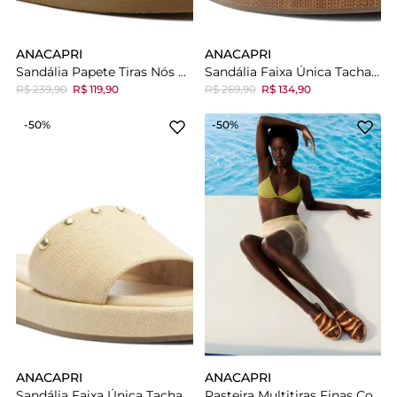
ANACAPRI
ANACAPRI
Sandália Papete Tiras Nós Marrom
Sandália Faixa Única Tachas Marrom
R$ 239,90
R$ 119,90
R$ 269,90
R$ 134,90
-50%
-50%
ANACAPRI
ANACAPRI
Sandália Faixa Única Tachas Branca
Rasteira Multitiras Finas Couro Laranja