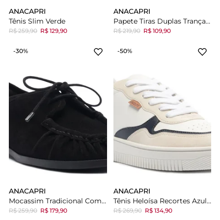
ANACAPRI
ANACAPRI
Tênis Slim Verde
Papete Tiras Duplas Trançadas Glam Colors
R$ 259,90
R$ 129,90
R$ 219,90
R$ 109,90
-30%
-50%
ANACAPRI
ANACAPRI
Mocassim Tradicional Com Amarração Preto
Tênis Heloísa Recortes Azul Marinho
R$ 259,90
R$ 179,90
R$ 269,90
R$ 134,90