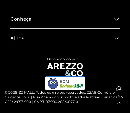
Conheça
Sobre ZZ MALL
Ajuda
Termos de Uso
Central de Atendimento
Políticas de Privacidade
Desenvolvido por
Entrega
ZZ Influ
Devolução do Produto
ZZ MALL é confiável
BOM
Compre pelo WhatsApp
ZZPay
©
2026
, ZZ MALL. Todos os direitos reservados.
ZZAB Comércio de
Cartão Presente
Calçados Ltda. | Rua África do Sul, 2280. Padre Mathias, Cariacica/ES.
CEP: 29157-900 | CNPJ: 07.900.208/0077-04
Vendas Corporativas