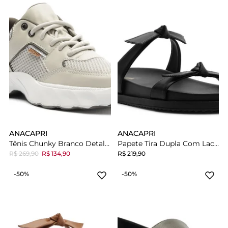
ANACAPRI
ANACAPRI
Tênis Chunky Branco Detalhe Cinza
Papete Tira Dupla Com Lacinhos Preta
R$ 269,90
R$ 134,90
R$ 219,90
-50%
-50%