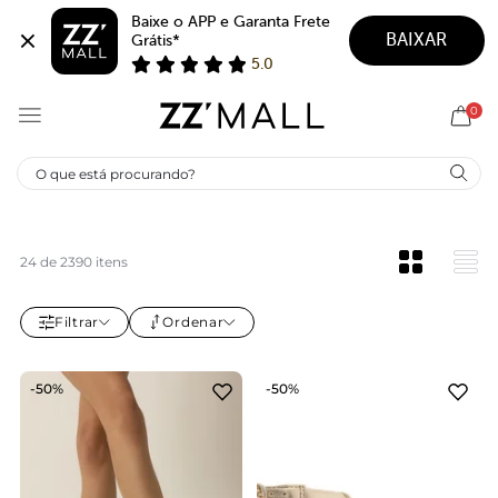
Baixe o APP e Garanta Frete 
BAIXAR
Grátis*
5.0
0
SALE ANACAPRI
Na Sale Anacapri você encontra sapatos femininos, tênis e
bolsas com preços especiais. É a oportunidade perfeita
para garantir seus modelos favoritos com desconto e
24 de 2390 itens
renovar o guarda-roupa com estilo.
Filtrar
Ordenar
-50%
-50%