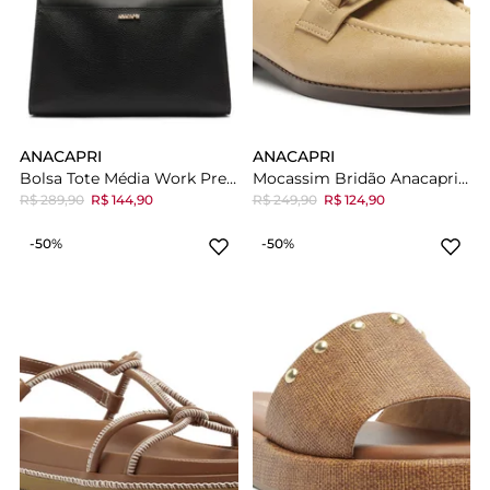
ANACAPRI
ANACAPRI
Bolsa Tote Média Work Preta
Mocassim Bridão Anacapri Bege Suede
R$ 289,90
R$ 144,90
R$ 249,90
R$ 124,90
-50%
-50%