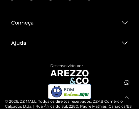
Conheça
Sobre ZZ MALL
Ajuda
Termos de Uso
Central de Atendimento
Políticas de Privacidade
Desenvolvido por
Entrega
ZZ Influ
Devolução do Produto
ZZ MALL é confiável
BOM
Compre pelo WhatsApp
ZZPay
©
2026
, ZZ MALL. Todos os direitos reservados.
ZZAB Comércio de
Cartão Presente
Calçados Ltda. | Rua África do Sul, 2280. Padre Mathias, Cariacica/ES.
CEP: 29157-900 | CNPJ: 07.900.208/0077-04
Vendas Corporativas