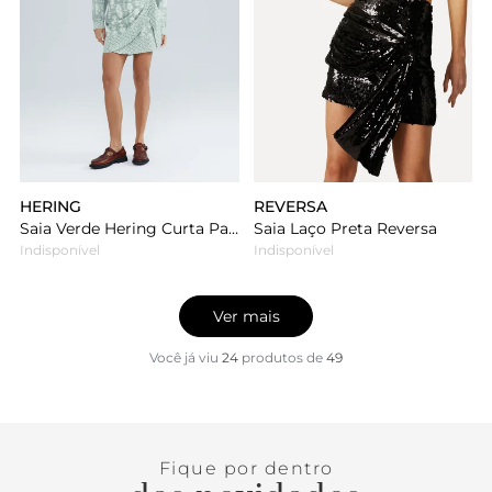
HERING
REVERSA
Saia Verde Hering Curta Pareô Estampada Em Viscolinho
Saia Laço Preta Reversa
Indisponível
Indisponível
Ver mais
Você já viu
24
produtos
de
49
Fique por dentro