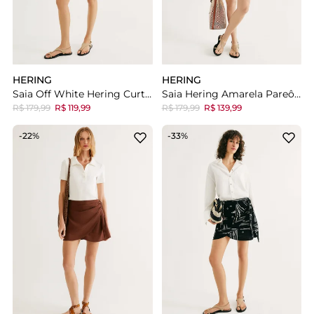
HERING
HERING
Saia Off White Hering Curta Transpassada Em Ribana Lisa
Saia Hering Amarela Pareô Cintura Alta Com Linho
R$ 179,99
R$ 119,99
R$ 179,99
R$ 139,99
-22%
-33%