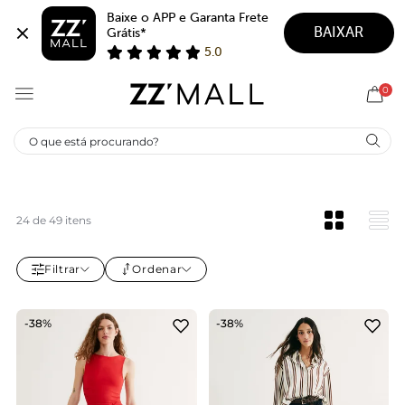
Baixe o APP e Garanta Frete 
BAIXAR
Grátis*
5.0
0
SAIA CURTA
24 de 49 itens
Filtrar
Ordenar
-38%
-38%