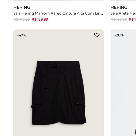
HERING
HERING
Saia Hering Marrom Pareô Cintura Alta Com Linho
Saia Preta He
R$ 179,99
R$ 139,99
R$ 199,99
R$ 1
-47%
-20%