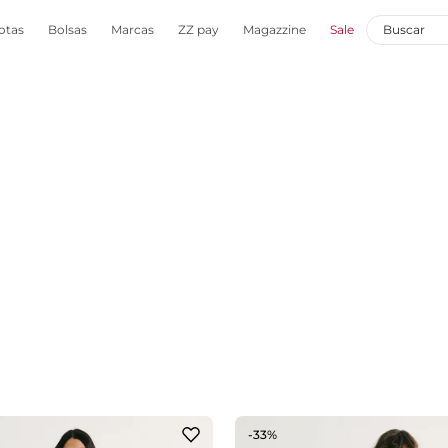
otas
Bolsas
Marcas
ZZ pay
Magazzine
Sale
-33%