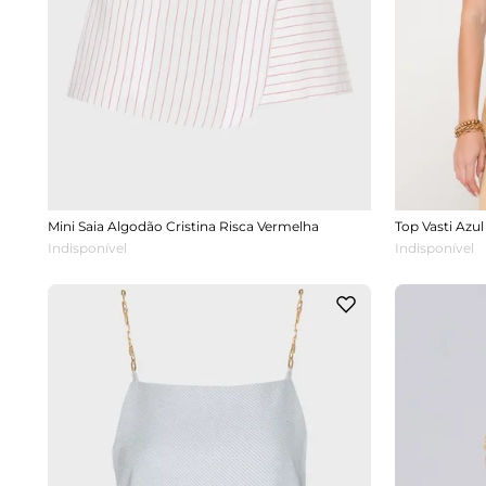
Mini Saia Algodão Cristina Risca Vermelha
Top Vasti Azul
Indisponível
Indisponível