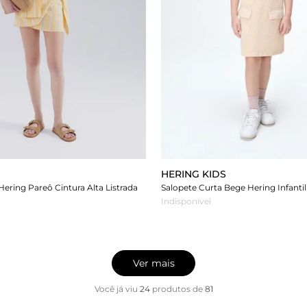
HERING KIDS
Hering Pareô Cintura Alta Listrada
Indisponível
Ver mais
Você já viu
24
produtos
de
81