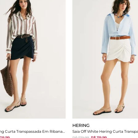
HERING
Saia Azul Hering Curta Transpassada Em Ribana Lisa
09,99
R$ 179,99
R$ 119,99