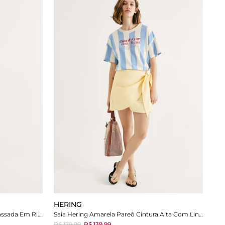
HERING
Saia Off White Hering Curta Transpassada Em Ribana Lisa
Saia Hering Amarela Pareô Cintura Alta Com Linho
R$ 179,99
R$ 139,99