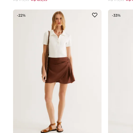
-22%
-33%