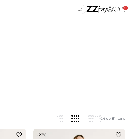
0
24 de 81 itens
-22%