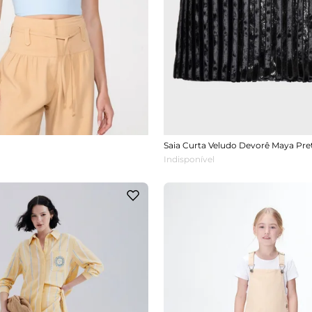
Saia Curta Veludo Devorê Maya Pre
Indisponível