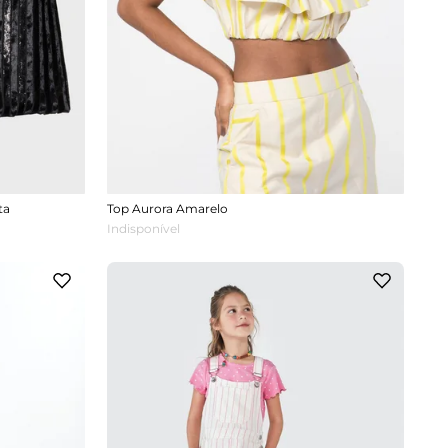
ta
Top Aurora Amarelo
Indisponível