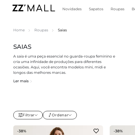
Novidades
Sapatos
Roupas
B
Home
Roupas
Saias
SAIAS
A saia é uma peça essencial no guarda-roupa feminino e
cria uma infinidade de produções para diferentes
ocasiões. Aqui, você encontra modelos mini, midi e
longos das melhores marcas.
Ler mais
Filtrar
Ordenar
-38%
-38%