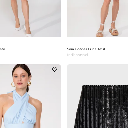
eta
Saia Botões Luna Azul
Indisponível