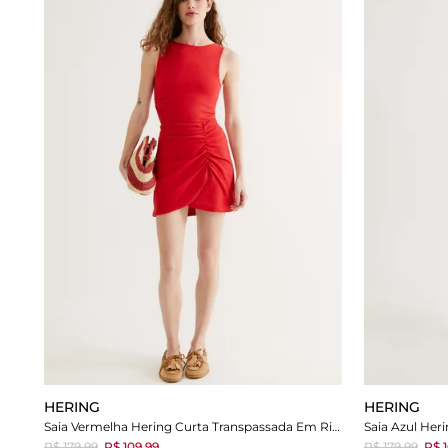
HERING
HERING
Saia Vermelha Hering Curta Transpassada Em Ribana Lisa
R$ 179,99
R$ 109,99
R$ 179,99
R$ 1