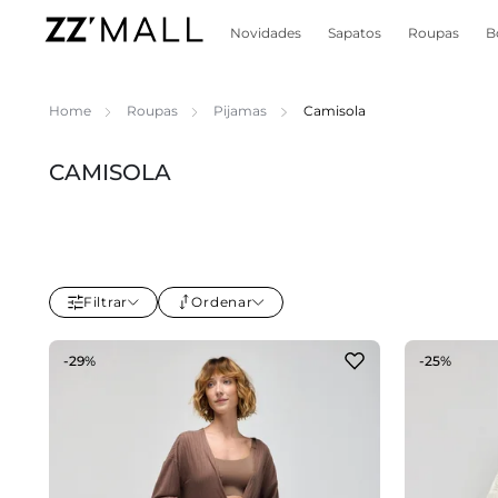
Novidades
Sapatos
Roupas
B
Home
Roupas
Pijamas
Camisola
CAMISOLA
Filtrar
Ordenar
-29%
-25%