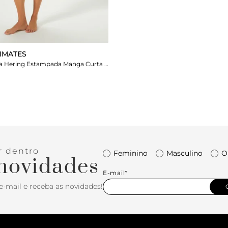
TIMATES
Camisola Rosa Hering Estampada Manga Curta Com Botões
r dentro
Feminino
Masculino
O
novidades
E-mail*
e-mail e receba as novidades!