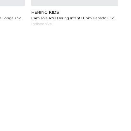
HERING KIDS
Camisola Azul Hering Infantil Manga Longa + Scrunchie
Camisola Azul Hering Infantil Com Babado E Scrunchie
Indisponível