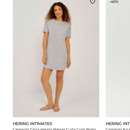
-40%
HERING INTIMATES
HERING IN
Camisola Cinza Hering Manga Curta Com Bolso
Camisola Azul