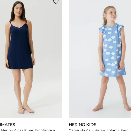
TIMATES
HERING KIDS
 Hering Alças Finas Em Viscose