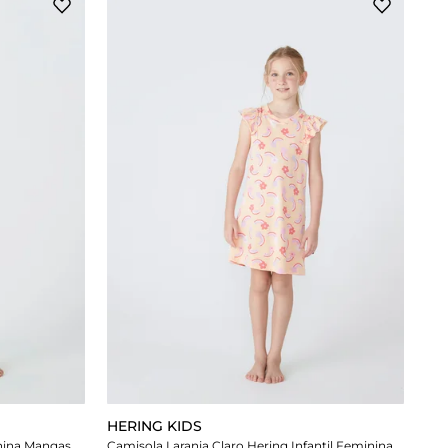
HERING KIDS
Camisola Azul Hering Infantil Feminina Mangas Com Babados + Scrunchie
Camisola Laranja Claro Hering Infantil Feminina Mangas Com Babados + Scrunchie