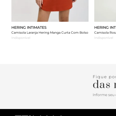
HERING INTIMATES
HERING IN
Camisola Laranja Hering Manga Curta Com Bolso
Indisponível
Indisponível
Fique po
das 
Informe seu 