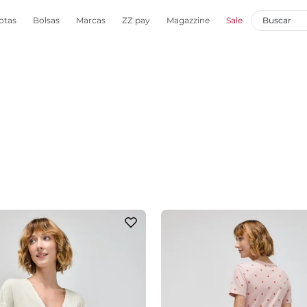
otas
Bolsas
Marcas
ZZ pay
Magazzine
Sale