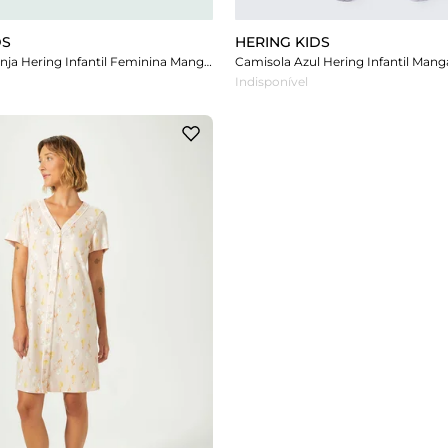
DS
HERING KIDS
Camisola Laranja Hering Infantil Feminina Mangas Com Babados + Scrunchie
Indisponível