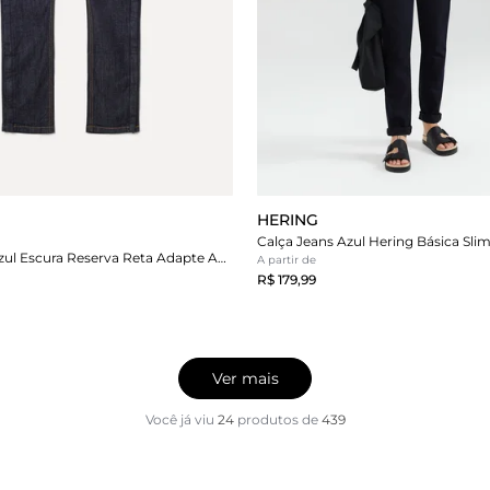
HERING
Calca Jeans Azul Escura Reserva Reta Adapte Amputado
A partir de
R$ 179,99
Ver mais
Você já viu
24
produtos
de
439