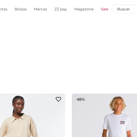
otas
Bolsas
Marcas
ZZ pay
Magazzine
Sale
-65%