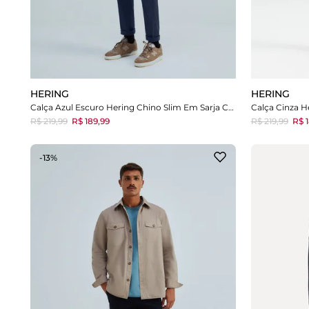
HERING
HERING
Calça Azul Escuro Hering Chino Slim Em Sarja Com Elastano
R$ 219,99
R$ 189,99
R$ 219,99
R$ 1
-13%