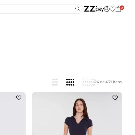
0
24 de 439 itens