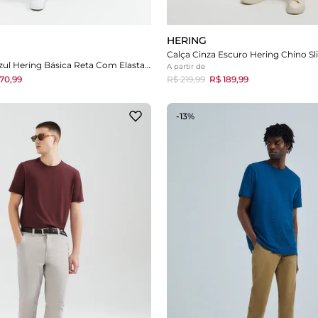
HERING
Calça Jeans Azul Hering Básica Reta Com Elastano
A partir de
70,99
R$ 219,99
R$ 189,99
-13%