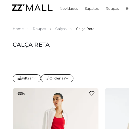
Novidades
Sapatos
Roupas
B
Home
Roupas
Calças
Calça Reta
CALÇA RETA
Filtrar
Ordenar
-33%