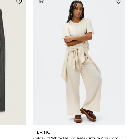
-8%
HERING
Calça Off White Hering Reta Cintura Alta Com Linho