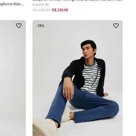
Calça Authentic Chino Loose Herringbone Black Rinse
A partir de
R$ 239,99
R$ 219,99
-13%