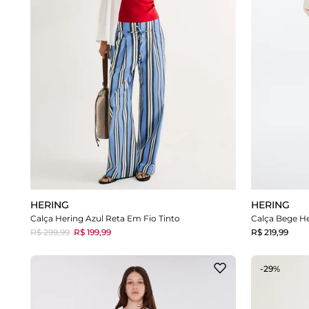
HERING
HERING
Calça Hering Azul Reta Em Fio Tinto
Calça Bege He
R$ 299,99
R$ 199,99
R$ 219,99
-29%