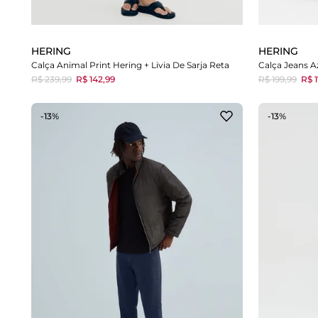
HERING
HERING
Calça Animal Print Hering + Livia De Sarja Reta
R$ 239,99
R$ 142,99
R$ 199,99
R$ 1
-13%
-13%