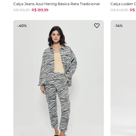
Calça Jeans Azul Hering Básica Reta Tradicional
Calça Loden 
R$ 199,99
R$ 189,99
R$ 549,99
R$ 
-40%
-14%