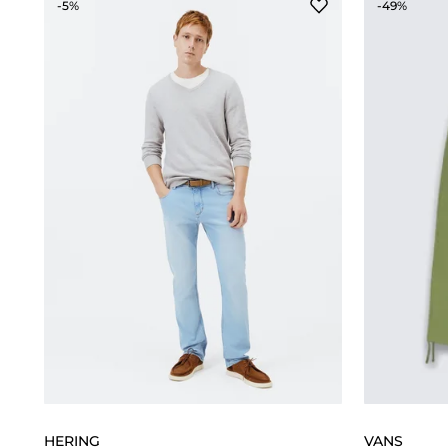
-5%
-49%
HERING
VANS