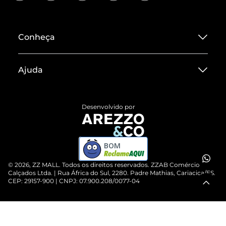
Conheça
Sobre ZZ MALL
Ajuda
Termos de Uso
Central de Atendimento
Políticas de Privacidade
Desenvolvido por
Entrega
ZZ Influ
Devolução do Produto
ZZ MALL é confiável
BOM
Compre pelo WhatsApp
ZZPay
©
2026
, ZZ MALL. Todos os direitos reservados.
ZZAB Comércio de
Cartão Presente
Calçados Ltda. | Rua África do Sul, 2280. Padre Mathias, Cariacica/ES.
CEP: 29157-900 | CNPJ: 07.900.208/0077-04
Vendas Corporativas