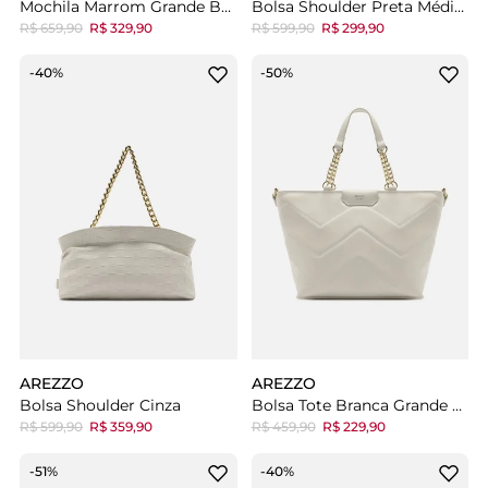
Mochila Marrom Grande Bolso Zíper
Bolsa Shoulder Preta Média Tressê
R$ 659,90
R$ 329,90
R$ 599,90
R$ 299,90
-40%
-50%
AREZZO
AREZZO
Bolsa Shoulder Cinza
Bolsa Tote Branca Grande Corrente
R$ 599,90
R$ 359,90
R$ 459,90
R$ 229,90
-51%
-40%