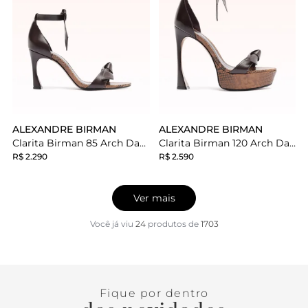
ALEXANDRE BIRMAN
ALEXANDRE BIRMAN
Clarita Birman 85 Arch Dark Plum/pecan
Clarita Birman 120 Arch Dark Plum/pecan
R$ 2.290
R$ 2.590
Ver mais
Você já viu
24
produtos
de
1703
Fique por dentro