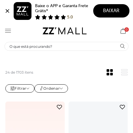
Baixe o APP e Garanta Frete 
BAIXAR
Grátis*
5.0
0
ALEXANDRE BIRMAN
24 de 1703 itens
Filtrar
Ordenar