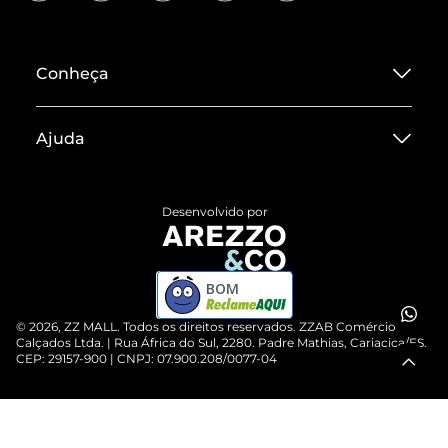
Conheça
Sobre ZZ MALL
Ajuda
Termos de Uso
Central de Atendimento
Políticas de Privacidade
Desenvolvido por
Entrega
ZZ Influ
Devolução do Produto
ZZ MALL é confiável
BOM
Compre pelo WhatsApp
ZZPay
©
2026
, ZZ MALL. Todos os direitos reservados.
ZZAB Comércio de
Cartão Presente
Calçados Ltda. | Rua África do Sul, 2280. Padre Mathias, Cariacica/ES.
CEP: 29157-900 | CNPJ: 07.900.208/0077-04
Vendas Corporativas