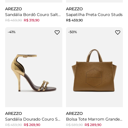
AREZZO
AREZZO
Sandália Bordô Couro Salto Fino Metais
Sapatilha Preta Couro Studs
R$ 459,90
R$ 319,90
R$ 459,90
-41%
-50%
AREZZO
AREZZO
Sandália Dourado Couro Salto Alto Fivelas
Bolsa Tote Marrom Grande Logo Perfurado
R$ 459,90
R$ 269,90
R$ 589,90
R$ 289,90