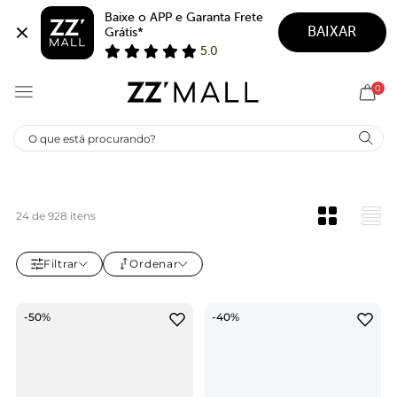
Baixe o APP e Garanta Frete 
BAIXAR
Grátis*
5.0
0
ARRAIAL AREZZO!
24 de 928 itens
Filtrar
Ordenar
-50%
-40%