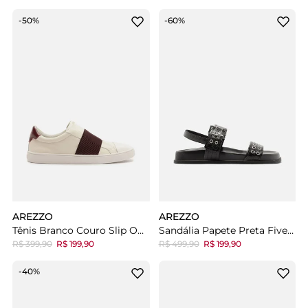
-50%
-60%
AREZZO
AREZZO
Tênis Branco Couro Slip On Elástico
Sandália Papete Preta Fivela Ilhós
R$ 399,90
R$ 199,90
R$ 499,90
R$ 199,90
-40%