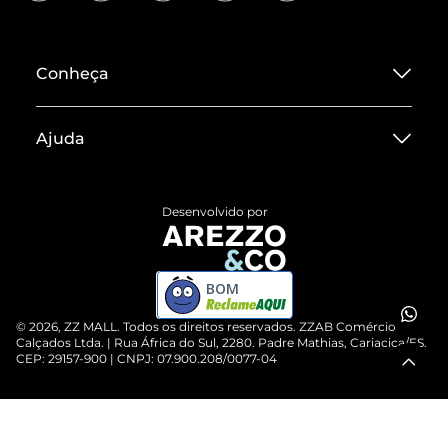
Conheça
Sobre ZZ MALL
Ajuda
Termos de Uso
Central de Atendimento
Políticas de Privacidade
Desenvolvido por
Entrega
ZZ Influ
Devolução do Produto
ZZ MALL é confiável
BOM
Compre pelo WhatsApp
ZZPay
©
2026
, ZZ MALL. Todos os direitos reservados.
ZZAB Comércio de
Cartão Presente
Calçados Ltda. | Rua África do Sul, 2280. Padre Mathias, Cariacica/ES.
CEP: 29157-900 | CNPJ: 07.900.208/0077-04
Vendas Corporativas