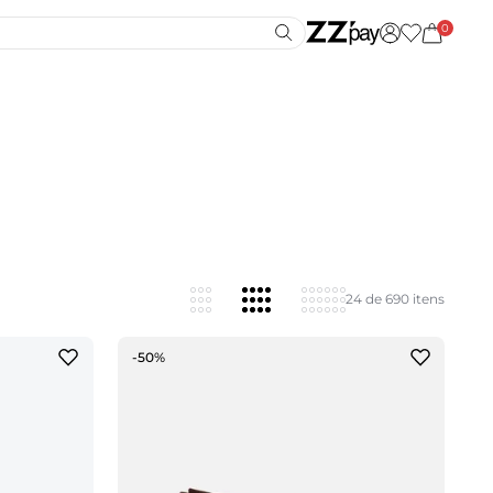
0
24 de 690 itens
-50%