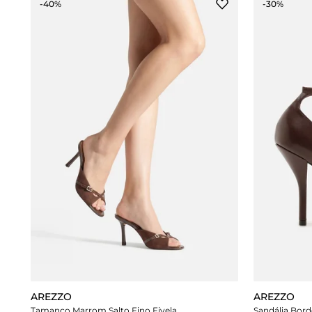
-40%
-30%
AREZZO
AREZZO
Tamanco Marrom Salto Fino Fivela
Sandália Bord