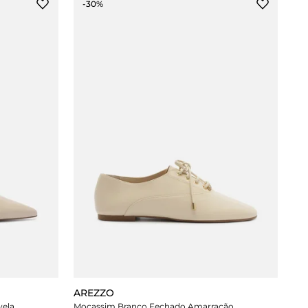
-30%
AREZZO
vela
Mocassim Branco Fechado Amarração