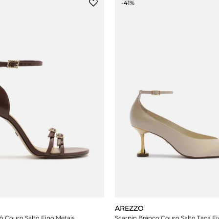
-41%
AREZZO
ô Couro Salto Fino Metais
Scarpin Branco Couro Salto Taça Fi