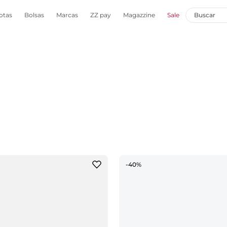
otas
Bolsas
Marcas
ZZ pay
Magazzine
Sale
-40%