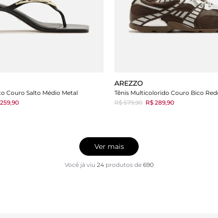
AREZZO
o Couro Salto Médio Metal
259,90
R$ 579,90
R$ 289,90
Ver mais
Você já viu
24
produtos
de
690