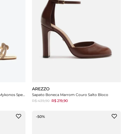
AREZZO
Sandalia Dourada Salto Fino Strass Mykonos Special
Sapato Boneca Marrom Couro Salto Bloco
R$ 439,90
R$ 219,90
-50%