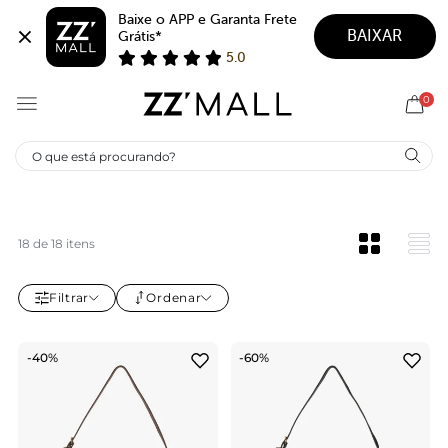
Baixe o APP e Garanta Frete 
BAIXAR
Grátis*
5.0
0
BOLSAS SCHUTZ
18 de 18 itens
Filtrar
Ordenar
-40%
-60%