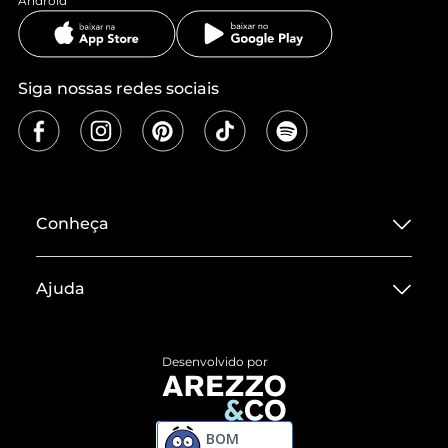
Android
Siga nossas redes sociais
Conheça
Sobre ZZ MALL
Ajuda
Termos de Uso
Central de Atendimento
Políticas de Privacidade
Desenvolvido por
Entrega
ZZ Influ
Devolução do Produto
ZZ MALL é confiável
BOM
Compre pelo WhatsApp