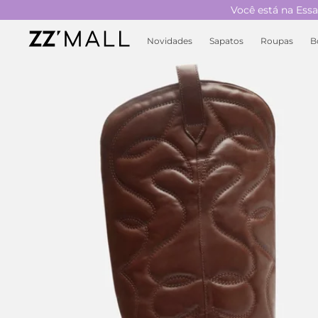
Você está na
Ess
Novidades
Sapatos
Roupas
B