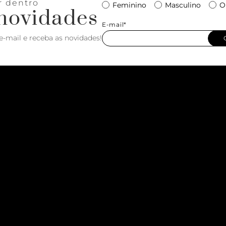
r dentro
Feminino
Masculino
O
novidades
E-mail*
e-mail e receba as novidades!