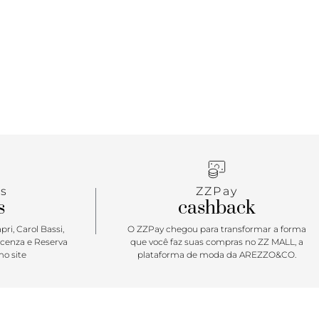
s
ZZPay
s
cashback
ri, Carol Bassi,
O ZZPay chegou para transformar a forma
icenza e Reserva
que você faz suas compras no ZZ MALL, a
o site
plataforma de moda da AREZZO&CO.