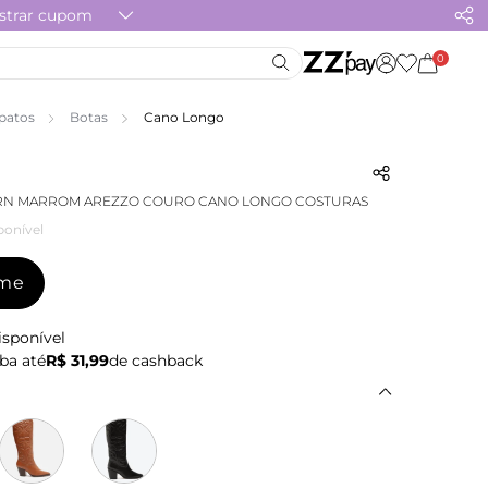
strar cupom
0
patos
Botas
Cano Longo
RN MARROM AREZZO COURO CANO LONGO COSTURAS
ponível
-me
isponível
ba até
R$ 31,99
de cashback