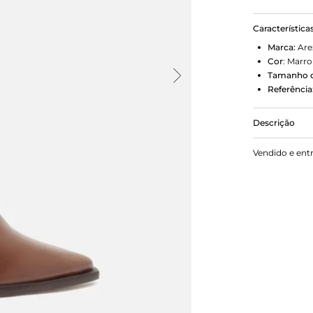
Característica
Marca:
Are
Cor
:
Marr
Tamanho d
Referência
Descrição
Bota marrom
Vendido e ent
bloco em fa
por todo o 
possui fech
cano, facilit