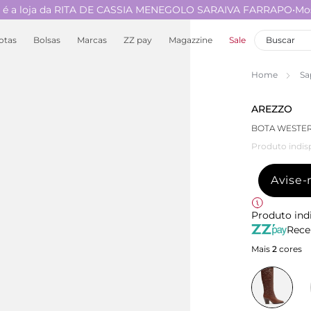
a é a loja da RITA DE CASSIA MENEGOLO SARAIVA FARRAPO
•
Mo
ZZCUPOM10541
otas
Bolsas
Marcas
ZZ pay
Magazzine
Sale
Home
Sa
AREZZO
BOTA WESTE
Produto indis
Avise
Produto ind
Rece
Mais
2
cores