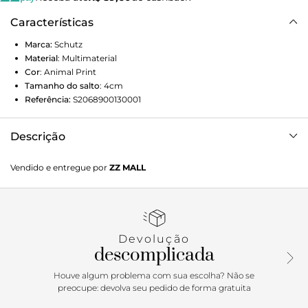
Características
Marca:
Schutz
Material
:
Multimaterial
Cor
:
Animal Print
Tamanho do salto
:
4cm
Referência:
S2068900130001
Descrição
Uma versão super glam da nossa bota western desejo! Esse
Vendido e entregue por
ZZ MALL
modelo traz um toque de personalidade extra com os
detalhes em estampa animal de onça e o conforto do salto
bloco baixo. Aposte!
Devolução
descomplicada
Houve algum problema com sua escolha? Não se
preocupe: devolva seu pedido de forma gratuita