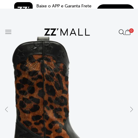
Baixe o APP e Garanta Frete 
BAIXAR
Grátis*
5.0
0