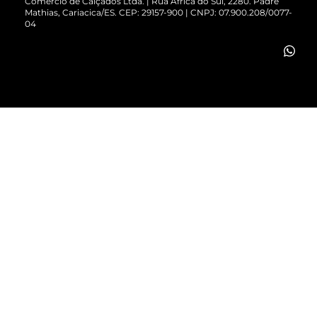
Comércio de Calçados Ltda. | Rua África do Sul, 2280. Padre
Mathias, Cariacica/ES. CEP: 29157-900 | CNPJ: 07.900.208/0077-
Vendas Corporativas
04