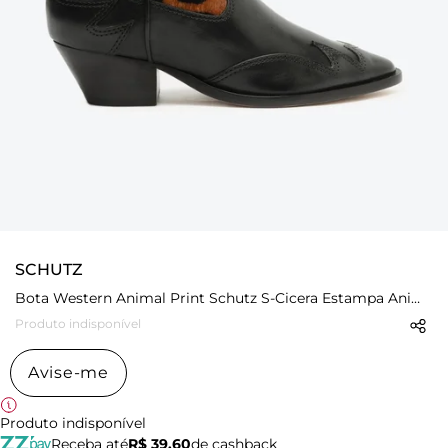
SCHUTZ
Bota Western Animal Print Schutz S-Cicera Estampa Animal Onça
Produto indisponível
Avise-me
Produto indisponível
Receba até
R$ 39,60
de cashback