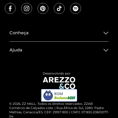
Conheça
Sobre ZZ MALL
Ajuda
Termos de Uso
Central de Atendimento
Políticas de Privacidade
Entrega
ZZ Influ
Desenvolvido por
Devolução do Produto
ZZ MALL é confiável
Compre pelo WhatsApp
ZZPay
BOM
Cartão Presente
©
2026
, ZZ MALL. Todos os direitos reservados.
ZZAB
Comércio de Calçados Ltda. | Rua África do Sul, 2280. Padre
Mathias, Cariacica/ES. CEP: 29157-900 | CNPJ: 07.900.208/0077-
Vendas Corporativas
04