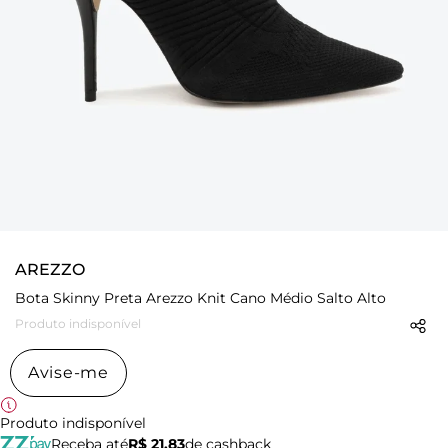
AREZZO
Bota Skinny Preta Arezzo Knit Cano Médio Salto Alto
Produto indisponível
Avise-me
Produto indisponível
Receba até
R$ 21,83
de cashback