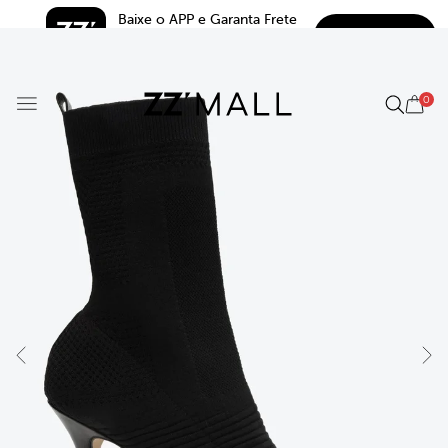
Baixe o APP e Garanta Frete 
BAIXAR
Grátis*
5.0
0