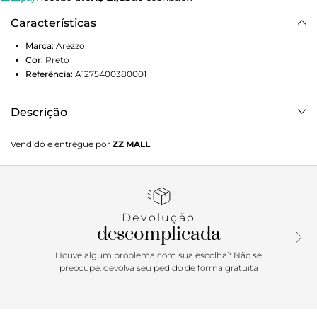
Características
Marca:
Arezzo
Cor
:
Preto
Referência:
A1275400380001
Descrição
Bota preta em knit. O modelo tem cano médio, salto alto
Vendido e entregue por
ZZ MALL
fino e bico fino. Traz cabedal ajustado ao pé e cano estilo
meia, além de tira com puxador no calcanhar, que facilita o
calce.
Devolução
descomplicada
Houve algum problema com sua escolha? Não se
preocupe: devolva seu pedido de forma gratuita