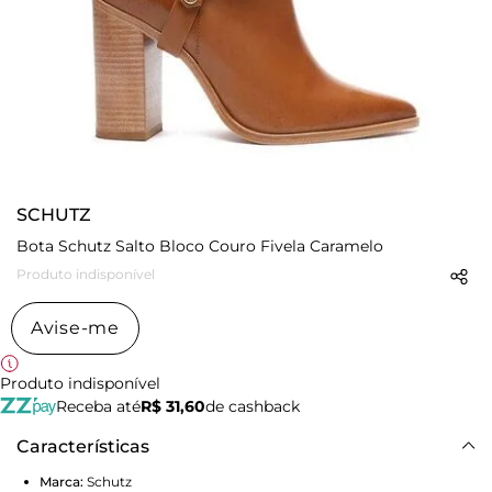
SCHUTZ
Bota Schutz Salto Bloco Couro Fivela Caramelo
Produto indisponível
Avise-me
Produto indisponível
Receba até
R$ 31,60
de cashback
Características
Marca:
Schutz