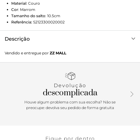
Material
:
Couro
Cor
:
Marrom
Tamanho do salto
:
10.5cm
Referência:
S2123300020002
Descrição
As botas com bico fino, cano alto e salto grosso são um
Vendido e entregue por
ZZ MALL
verdadeiro clássico de inverno e nunca deixam de ser
aquele item que agrega elegância e atitude ao look!
Trazendo um visual sexy, esse modelo conta com a
sofisticação da construção em couro premium, mais o
toque de glamour da maxifivela lateral. Pense em
Devolução
combinações poderosas com minissaia, produções
descomplicada
fashionistas com vestidos mídi ou mesmo use-a para deixar
o look casual com jeans mais interessante. Seja qual for sua
Houve algum problema com sua escolha? Não se
escolha, vai arrasar!
preocupe: devolva seu pedido de forma gratuita
Fique por dentro