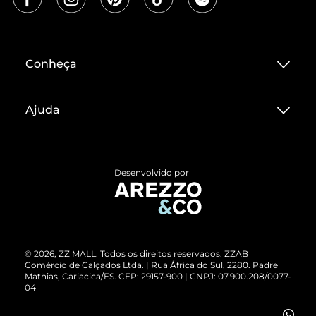
Conheça
Sobre ZZ MALL
Ajuda
Termos de Uso
Central de Atendimento
Políticas de Privacidade
Entrega
ZZ Influ
Desenvolvido por
Devolução do Produto
ZZ MALL é confiável
Compre pelo WhatsApp
ZZPay
Cartão Presente
©
2026
, ZZ MALL. Todos os direitos reservados.
ZZAB
Comércio de Calçados Ltda. | Rua África do Sul, 2280. Padre
Mathias, Cariacica/ES. CEP: 29157-900 | CNPJ: 07.900.208/0077-
Vendas Corporativas
04