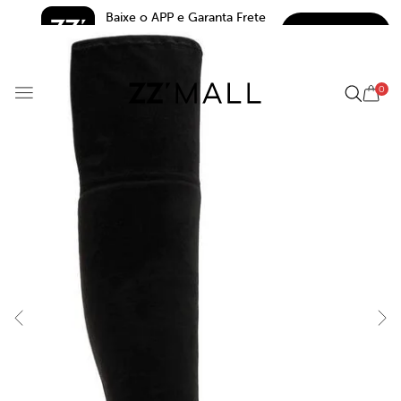
Baixe o APP e Garanta Frete 
BAIXAR
Grátis*
5.0
0