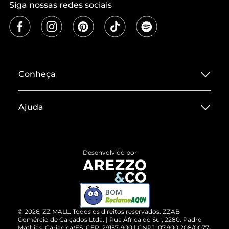
Siga nossas redes sociais
Conheça
Sobre ZZ MALL
Ajuda
Termos de Uso
Central de Atendimento
Políticas de Privacidade
Entrega
ZZ Influ
Desenvolvido por
Devolução do Produto
ZZ MALL é confiável
Compre pelo WhatsApp
ZZPay
BOM
Cartão Presente
©
2026
, ZZ MALL. Todos os direitos reservados.
ZZAB
Comércio de Calçados Ltda. | Rua África do Sul, 2280. Padre
Mathias, Cariacica/ES. CEP: 29157-900 | CNPJ: 07.900.208/0077-