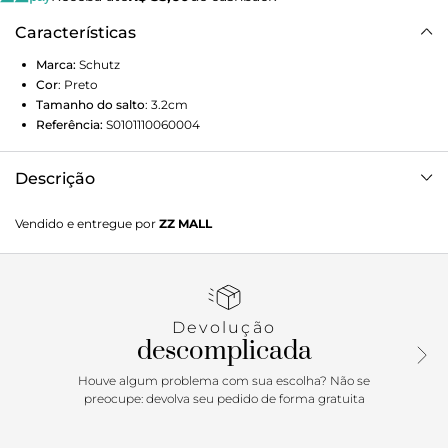
Características
Marca:
Schutz
Cor
:
Preto
Tamanho do salto
:
3.2cm
Referência:
S0101110060004
Descrição
Over the knee boots, botas acima do joelho ou cuissardes?
Vendido e entregue por
ZZ MALL
Seja lá como você prefere chamá-las, o fato é que este
modelo de bota é desejo máximo. Com pegada oitentista e
modelagem mais justa, elas se misturam às peças com
tecidos fluídos e delicados para visuais femininos.
Devolução
descomplicada
Houve algum problema com sua escolha? Não se
preocupe: devolva seu pedido de forma gratuita