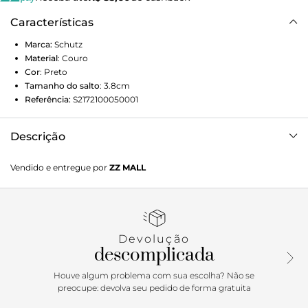
Características
Marca:
Schutz
Material
:
Couro
Cor
:
Preto
Tamanho do salto
:
3.8cm
Referência:
S2172100050001
Descrição
Com solado tratorada de salto médio, essa bota preta tem
Vendido e entregue por
ZZ MALL
o mood rock da construção de couro e das correntes na
lateral – despojada e moderna para te acompanhar em
produções incríveis. Aposte!
Devolução
descomplicada
Houve algum problema com sua escolha? Não se
preocupe: devolva seu pedido de forma gratuita