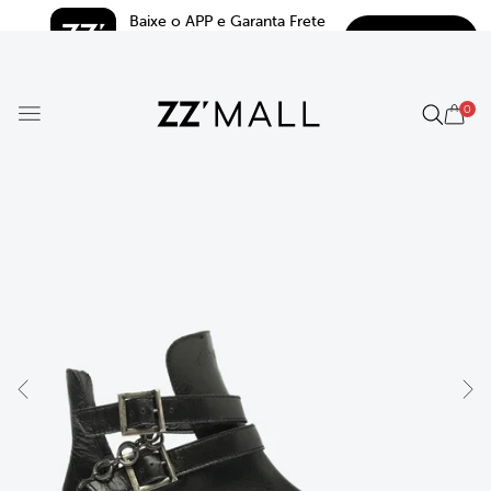
Baixe o APP e Garanta Frete 
BAIXAR
Grátis*
5.0
0