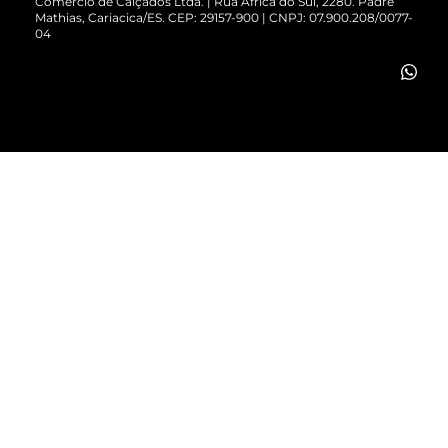
Comércio de Calçados Ltda. | Rua África do Sul, 2280. Padre
Mathias, Cariacica/ES. CEP: 29157-900 | CNPJ: 07.900.208/0077-
Vendas Corporativas
04