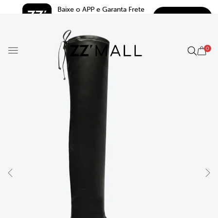
Baixe o APP e Garanta Frete 
BAIXAR
Grátis*
5.0
0