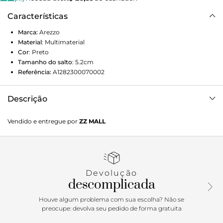
Características
Marca:
Arezzo
Material
:
Multimaterial
Cor
:
Preto
Tamanho do salto
:
5.2cm
Referência:
A1282300070002
Descrição
Bota preta tratorada. O modelo tem cano alto que cobre os
Vendido e entregue por
ZZ MALL
joelhos, salto médio bloco, base tratorada e bico redondo.
Traz cano ajustado às pernas e tira tipo enforcador na parte
superior.
Devolução
descomplicada
Houve algum problema com sua escolha? Não se
preocupe: devolva seu pedido de forma gratuita