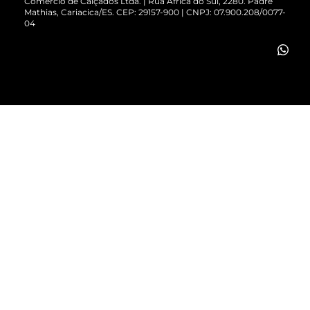
Comércio de Calçados Ltda. | Rua África do Sul, 2280. Padre
Mathias, Cariacica/ES. CEP: 29157-900 | CNPJ: 07.900.208/0077-
Vendas Corporativas
04