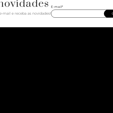
novidades
E-mail*
e-mail e receba as novidades!