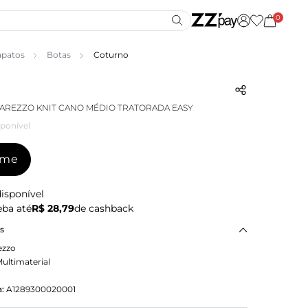
0
apatos
Botas
Coturno
 AREZZO KNIT CANO MÉDIO TRATORADA EASY
ponível
-me
isponível
ba até
R$ 28,79
de cashback
as
ezzo
ultimaterial
o
:
A1289300020001