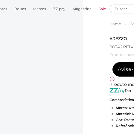
otas
Bolsas
Marcas
ZZ pay
Magazzine
Sale
Home
S
AREZZO
BOTA PRETA
Produto indis
Avise
Produto ind
Rece
Característic
Marca:
Ar
Material
:
M
Cor
:
Pret
Referência