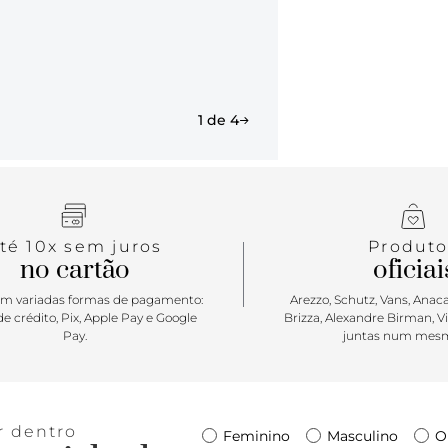
1 de 4
té 10x sem juros
Produto
no cartão
oficiai
m variadas formas de pagamento:
Arezzo, Schutz, Vans, Anacap
e crédito, Pix, Apple Pay e Google
Brizza, Alexandre Birman, V
Pay.
juntas num mesm
r dentro
Feminino
Masculino
O