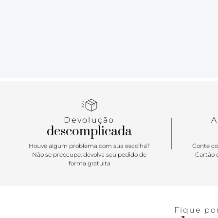
Devolução
A
descomplicada
Houve algum problema com sua escolha?
Conte co
Não se preocupe: devolva seu pedido de
Cartão d
forma gratuita
Fique po