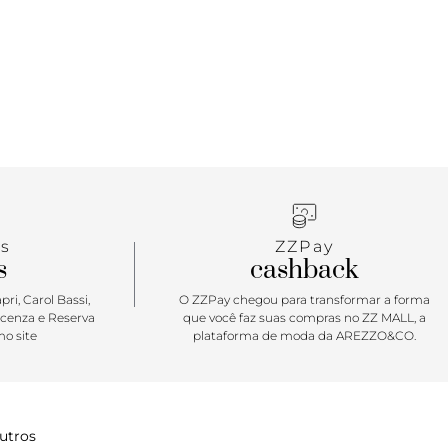
s
ZZPay
s
cashback
ri, Carol Bassi,
O ZZPay chegou para transformar a forma
icenza e Reserva
que você faz suas compras no ZZ MALL, a
o site
plataforma de moda da AREZZO&CO.
utros